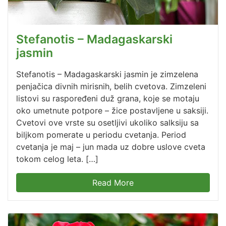
Stefanotis – Madagaskarski
jasmin
Stefanotis – Madagaskarski jasmin je zimzelena
penjačica divnih mirisnih, belih cvetova. Zimzeleni
listovi su raspoređeni duž grana, koje se motaju
oko umetnute potpore – žice postavljene u saksiji.
Cvetovi ove vrste su osetljivi ukoliko salksiju sa
biljkom pomerate u periodu cvetanja. Period
cvetanja je maj – jun mada uz dobre uslove cveta
tokom celog leta. […]
Read More