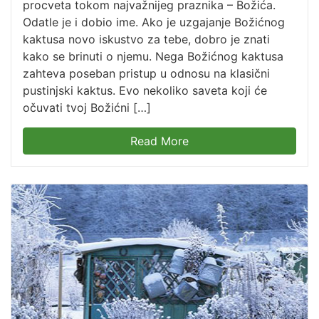
procveta tokom najvažnijeg praznika – Božića.
Odatle je i dobio ime. Ako je uzgajanje Božićnog
kaktusa novo iskustvo za tebe, dobro je znati
kako se brinuti o njemu. Nega Božićnog kaktusa
zahteva poseban pristup u odnosu na klasični
pustinjski kaktus. Evo nekoliko saveta koji će
očuvati tvoj Božićni […]
Read More