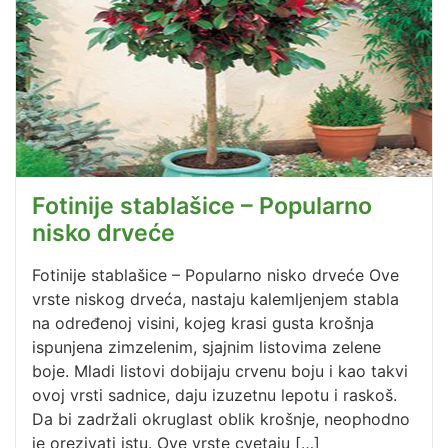
Fotinije stablašice – Popularno
nisko drveće
Fotinije stablašice – Popularno nisko drveće Ove
vrste niskog drveća, nastaju kalemljenjem stabla
na određenoj visini, kojeg krasi gusta krošnja
ispunjena zimzelenim, sjajnim listovima zelene
boje. Mladi listovi dobijaju crvenu boju i kao takvi
ovoj vrsti sadnice, daju izuzetnu lepotu i raskoš.
Da bi zadržali okruglast oblik krošnje, neophodno
je orezivati istu. Ove vrste cvetaju […]