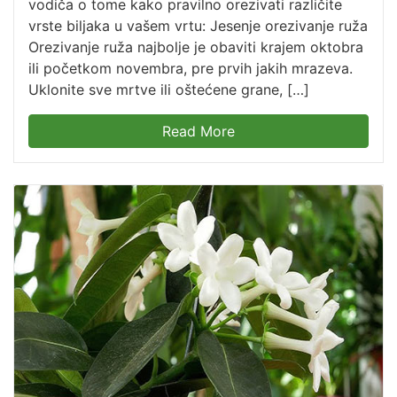
vodiča o tome kako pravilno orezivati različite
vrste biljaka u vašem vrtu: Jesenje orezivanje ruža
Orezivanje ruža najbolje je obaviti krajem oktobra
ili početkom novembra, pre prvih jakih mrazeva.
Uklonite sve mrtve ili oštećene grane, […]
Read More