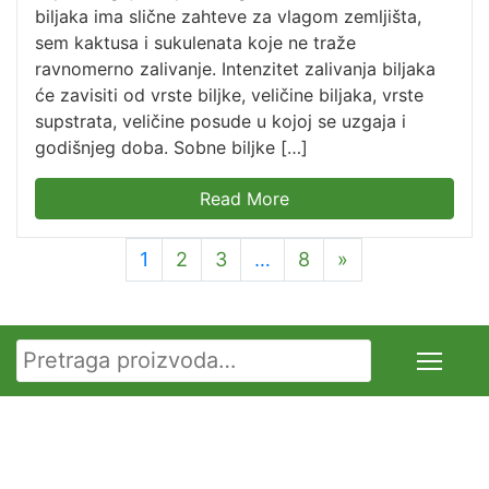
biljaka ima slične zahteve za vlagom zemljišta,
sem kaktusa i sukulenata koje ne traže
ravnomerno zalivanje. Intenzitet zalivanja biljaka
će zavisiti od vrste biljke, veličine biljaka, vrste
supstrata, veličine posude u kojoj se uzgaja i
godišnjeg doba. Sobne biljke […]
Read More
1
2
3
…
8
»
Pretraga za: