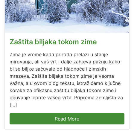
Zaštita biljaka tokom zime
Zima je vreme kada priroda prelazi u stanje
mirovanja, ali vaš vrt i dalje zahteva pažnju kako
bi se biljke sačuvale od hladnoće i zimskih
mrazeva. Zaštita biljaka tokom zime je veoma
važna, a u ovom blog tekstu, istražićemo ključne
korake za efikasnu zaštitu biljaka tokom zime i
očuvanje lepote vašeg vrta. Priprema zemljišta za
[…]
Read More