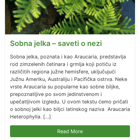
Sobna jelka – saveti o nezi
Sobna jelka, poznata i kao Araucaria, predstavlja
rod zimzelenih četinara i grmlja koji potiču iz
različitih regiona južne hemisfere, uključujući
Južnu Ameriku, Australiju i Pacifička ostrva. Neke
vrste Araucaria su popularne kao sobne biljke,
prepoznatljive po svom jedinstvenom i
upečatljivom izgledu. U ovom tekstu ćemo pričati
o sobnoj jelki kao biljci latinskog naziva Araucaria
Heterophylla. […]
Read More