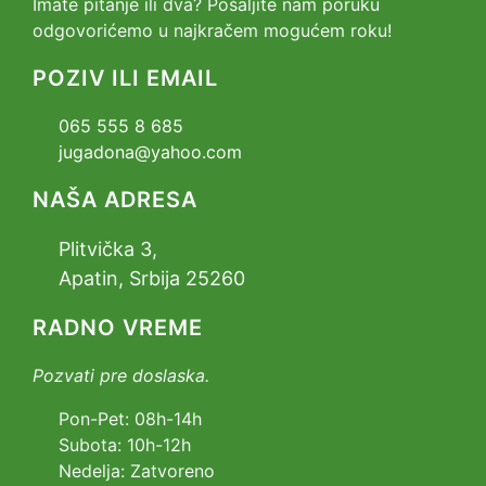
Imate pitanje ili dva? Pošaljite nam poruku
odgovorićemo u najkračem mogućem roku!
POZIV ILI EMAIL
065 555 8 685
jugadona@yahoo.com
NAŠA ADRESA
Plitvička 3,
Apatin, Srbija 25260
RADNO VREME
Pozvati pre doslaska.
Pon-Pet: 08h-14h
Subota: 10h-12h
Nedelja: Zatvoreno