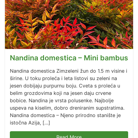
Nandina domestica – Mini bambus
Nandina domestica Zimzeleni žun do 1.5 m visine i
širine. U toku proleća i leta listovi su zeleni na
jesen dobijaju purpurnu boju. Cveta s proleća u
belim grozdovima koji na jesen daju crvene
bobice. Nandina je vrsta polusenke. Najbolje
uspeva na kiselim, dobro dreniranim supstratima.
Nandina domestica – Njeno prirodno stanište je
istočna Azija, […]
Read More