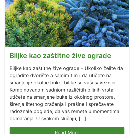
Biljke kao zaštitne žive ograde
Biljke kao zaštitne žive ograde – Ukoliko želite da
ogradite dvorište a samim tim i da utičete na
smanjenje okolne buke, biljke su vaši saveznici.
Kombinovanom sadnjom različitih biljnih vrsta,
utičete na smanjene buke iz okolnog prostora,
širenja štetnog zračenja i prašine i sprečavate
radoznale poglede, da vas remete u momentima
odmaranja. U svakom slučaju, […]
Read More