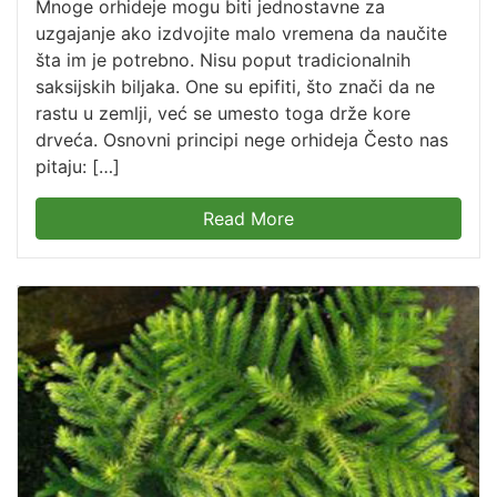
Mnoge orhideje mogu biti jednostavne za
uzgajanje ako izdvojite malo vremena da naučite
šta im je potrebno. Nisu poput tradicionalnih
saksijskih biljaka. One su epifiti, što znači da ne
rastu u zemlji, već se umesto toga drže kore
drveća. Osnovni principi nege orhideja Često nas
pitaju: […]
Read More