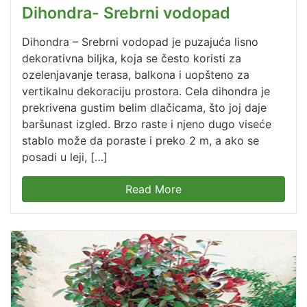
Dihondra- Srebrni vodopad
Dihondra – Srebrni vodopad je puzajuća lisno
dekorativna biljka, koja se često koristi za
ozelenjavanje terasa, balkona i uopšteno za
vertikalnu dekoraciju prostora. Cela dihondra je
prekrivena gustim belim dlačicama, što joj daje
baršunast izgled. Brzo raste i njeno dugo viseće
stablo može da poraste i preko 2 m, a ako se
posadi u leji, […]
Read More