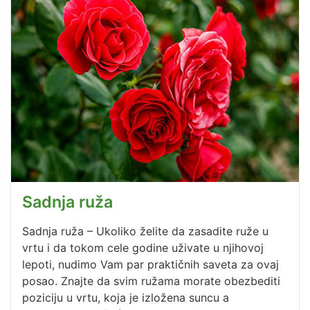
Sadnja ruža
Sadnja ruža – Ukoliko želite da zasadite ruže u
vrtu i da tokom cele godine uživate u njihovoj
lepoti, nudimo Vam par praktičnih saveta za ovaj
posao. Znajte da svim ružama morate obezbediti
poziciju u vrtu, koja je izložena suncu a