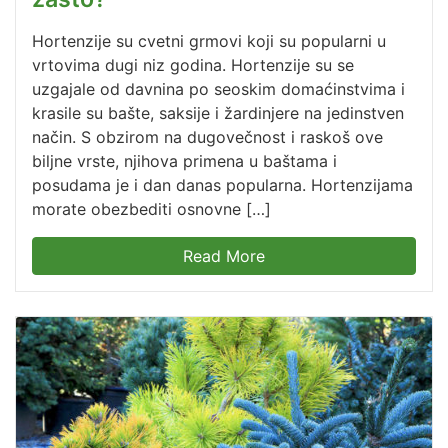
Hortenzije su cvetni grmovi koji su popularni u
vrtovima dugi niz godina. Hortenzije su se
uzgajale od davnina po seoskim domaćinstvima i
krasile su bašte, saksije i žardinjere na jedinstven
način. S obzirom na dugovečnost i raskoš ove
biljne vrste, njihova primena u baštama i
posudama je i dan danas popularna. Hortenzijama
morate obezbediti osnovne […]
Read More