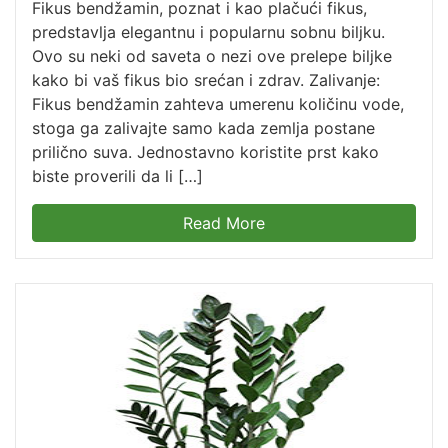
Fikus bendžamin, poznat i kao plačući fikus,
predstavlja elegantnu i popularnu sobnu biljku.
Ovo su neki od saveta o nezi ove prelepe biljke
kako bi vaš fikus bio srećan i zdrav. Zalivanje:
Fikus bendžamin zahteva umerenu količinu vode,
stoga ga zalivajte samo kada zemlja postane
prilično suva. Jednostavno koristite prst kako
biste proverili da li […]
Read More