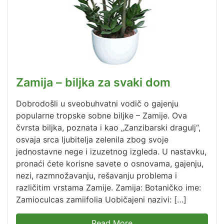
Zamija – biljka za svaki dom
Dobrodošli u sveobuhvatni vodič o gajenju
popularne tropske sobne biljke – Zamije. Ova
čvrsta biljka, poznata i kao „Zanzibarski dragulj“,
osvaja srca ljubitelja zelenila zbog svoje
jednostavne nege i izuzetnog izgleda. U nastavku,
pronaći ćete korisne savete o osnovama, gajenju,
nezi, razmnožavanju, rešavanju problema i
različitim vrstama Zamije. Zamija: Botaničko ime:
Zamioculcas zamiifolia Uobičajeni nazivi: […]
Read More