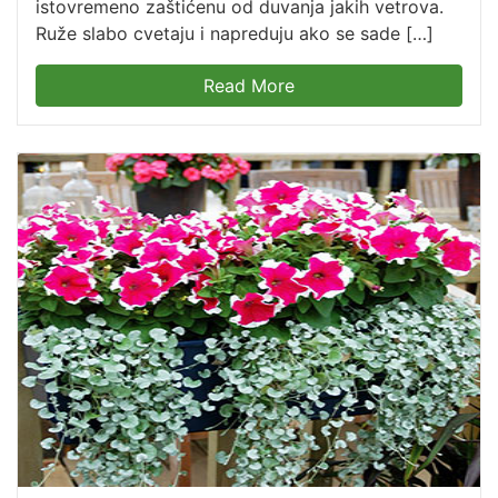
istovremeno zaštićenu od duvanja jakih vetrova.
Ruže slabo cvetaju i napreduju ako se sade […]
Read More