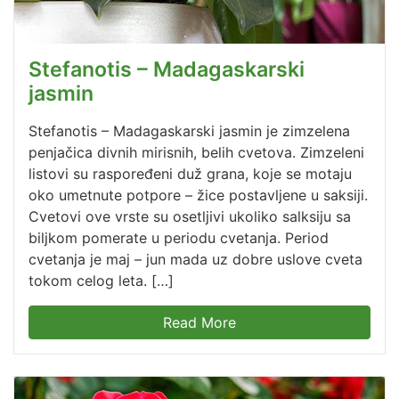
Stefanotis – Madagaskarski
jasmin
Stefanotis – Madagaskarski jasmin je zimzelena
penjačica divnih mirisnih, belih cvetova. Zimzeleni
listovi su raspoređeni duž grana, koje se motaju
oko umetnute potpore – žice postavljene u saksiji.
Cvetovi ove vrste su osetljivi ukoliko salksiju sa
biljkom pomerate u periodu cvetanja. Period
cvetanja je maj – jun mada uz dobre uslove cveta
tokom celog leta. […]
Read More