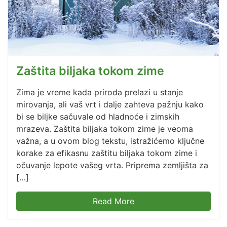
Zaštita biljaka tokom zime
Zima je vreme kada priroda prelazi u stanje
mirovanja, ali vaš vrt i dalje zahteva pažnju kako
bi se biljke sačuvale od hladnoće i zimskih
mrazeva. Zaštita biljaka tokom zime je veoma
važna, a u ovom blog tekstu, istražićemo ključne
korake za efikasnu zaštitu biljaka tokom zime i
očuvanje lepote vašeg vrta. Priprema zemljišta za
[…]
Read More