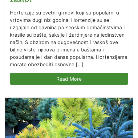
Hortenzije su cvetni grmovi koji su popularni u
vrtovima dugi niz godina. Hortenzije su se
uzgajale od davnina po seoskim domaćinstvima i
krasile su bašte, saksije i žardinjere na jedinstven
način. S obzirom na dugovečnost i raskoš ove
biljne vrste, njihova primena u baštama i
posudama je i dan danas popularna. Hortenzijama
morate obezbediti osnovne […]
Read More