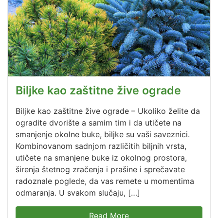
Biljke kao zaštitne žive ograde
Biljke kao zaštitne žive ograde – Ukoliko želite da
ogradite dvorište a samim tim i da utičete na
smanjenje okolne buke, biljke su vaši saveznici.
Kombinovanom sadnjom različitih biljnih vrsta,
utičete na smanjene buke iz okolnog prostora,
širenja štetnog zračenja i prašine i sprečavate
radoznale poglede, da vas remete u momentima
odmaranja. U svakom slučaju, […]
Read More