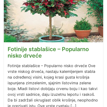
Fotinije stablašice – Popularno
nisko drveće
Fotinije stablašice – Popularno nisko drveće Ove
vrste niskog drveća, nastaju kalemljenjem stabla
na određenoj visini, kojeg krasi gusta krošnja
ispunjena zimzelenim, sjajnim listovima zelene
boje. Mladi listovi dobijaju crvenu boju i kao takvi
ovoj vrsti sadnice, daju izuzetnu lepotu i raskoš.
Da bi zadržali okruglast oblik krošnje, neophodno
je orezivati istu. Ove vrste cvetaju […]