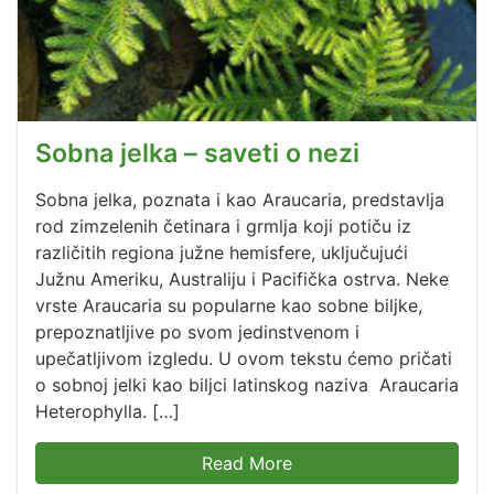
Sobna jelka – saveti o nezi
Sobna jelka, poznata i kao Araucaria, predstavlja
rod zimzelenih četinara i grmlja koji potiču iz
različitih regiona južne hemisfere, uključujući
Južnu Ameriku, Australiju i Pacifička ostrva. Neke
vrste Araucaria su popularne kao sobne biljke,
prepoznatljive po svom jedinstvenom i
upečatljivom izgledu. U ovom tekstu ćemo pričati
o sobnoj jelki kao biljci latinskog naziva Araucaria
Heterophylla. […]
Read More