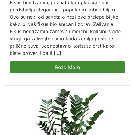
Fikus bendžamin, poznat i kao plačući fikus,
predstavlja elegantnu i popularnu sobnu biljku.
Ovo su neki od saveta o nezi ove prelepe biljke
kako bi vaš fikus bio srećan i zdrav. Zalivanje:
Fikus bendžamin zahteva umerenu količinu vode,
stoga ga zalivajte samo kada zemlja postane
prilično suva. Jednostavno koristite prst kako
biste proverili da li […]
Read More