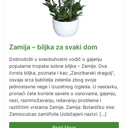
Zamija – biljka za svaki dom
Dobrodošli u sveobuhvatni vodič o gajenju
popularne tropske sobne biljke – Zamije. Ova
čvrsta biljka, poznata i kao „Zanzibarski dragulj“,
osvaja srca ljubitelja zelenila zbog svoje
jednostavne nege i izuzetnog izgleda. U nastavku,
pronaći ćete korisne savete o osnovama, gajenju,
nezi, razmnožavanju, rešavanju problema i
različitim vrstama Zamije. Zamija: Botaničko ime:
Zamioculcas zamiifolia Uobičajeni nazivi: […]
Read More