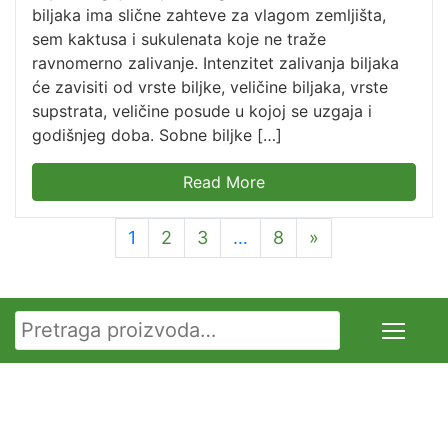
biljaka ima slične zahteve za vlagom zemljišta,
sem kaktusa i sukulenata koje ne traže
ravnomerno zalivanje. Intenzitet zalivanja biljaka
će zavisiti od vrste biljke, veličine biljaka, vrste
supstrata, veličine posude u kojoj se uzgaja i
godišnjeg doba. Sobne biljke […]
Read More
1
2
3
…
8
»
Pretraga za: