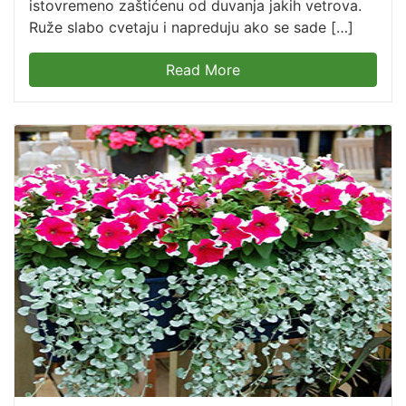
istovremeno zaštićenu od duvanja jakih vetrova.
Ruže slabo cvetaju i napreduju ako se sade […]
Read More