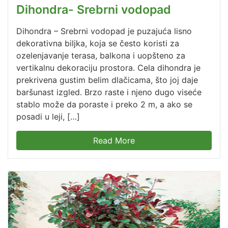
Dihondra- Srebrni vodopad
Dihondra – Srebrni vodopad je puzajuća lisno
dekorativna biljka, koja se često koristi za
ozelenjavanje terasa, balkona i uopšteno za
vertikalnu dekoraciju prostora. Cela dihondra je
prekrivena gustim belim dlačicama, što joj daje
baršunast izgled. Brzo raste i njeno dugo viseće
stablo može da poraste i preko 2 m, a ako se
posadi u leji, […]
Read More