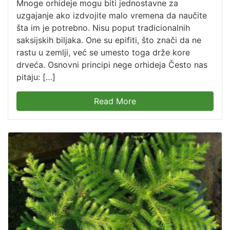
Mnoge orhideje mogu biti jednostavne za
uzgajanje ako izdvojite malo vremena da naučite
šta im je potrebno. Nisu poput tradicionalnih
saksijskih biljaka. One su epifiti, što znači da ne
rastu u zemlji, već se umesto toga drže kore
drveća. Osnovni principi nege orhideja Često nas
pitaju: […]
Read More