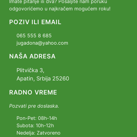
Imate pitanje ili dva? Pošaljite nam poruku
odgovorićemo u najkračem mogućem roku!
POZIV ILI EMAIL
065 555 8 685
jugadona@yahoo.com
NAŠA ADRESA
Plitvička 3,
Apatin, Srbija 25260
RADNO VREME
Pozvati pre doslaska.
Pon-Pet: 08h-14h
Subota: 10h-12h
Nedelja: Zatvoreno