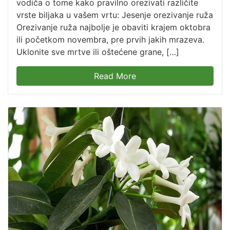
vodiča o tome kako pravilno orezivati različite
vrste biljaka u vašem vrtu: Jesenje orezivanje ruža
Orezivanje ruža najbolje je obaviti krajem oktobra
ili početkom novembra, pre prvih jakih mrazeva.
Uklonite sve mrtve ili oštećene grane, […]
Read More