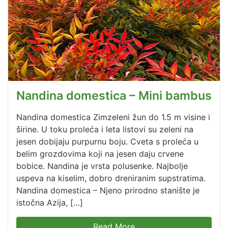
Nandina domestica – Mini bambus
Nandina domestica Zimzeleni žun do 1.5 m visine i
širine. U toku proleća i leta listovi su zeleni na
jesen dobijaju purpurnu boju. Cveta s proleća u
belim grozdovima koji na jesen daju crvene
bobice. Nandina je vrsta polusenke. Najbolje
uspeva na kiselim, dobro dreniranim supstratima.
Nandina domestica – Njeno prirodno stanište je
istočna Azija, […]
Read More