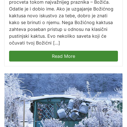
procveta tokom najvažnijeg praznika – Božića.
Odatle je i dobio ime. Ako je uzgajanje Božićnog
kaktusa novo iskustvo za tebe, dobro je znati
kako se brinuti o njemu. Nega Božićnog kaktusa
zahteva poseban pristup u odnosu na klasični
pustinjski kaktus. Evo nekoliko saveta koji će
očuvati tvoj Božićni […]
Read More