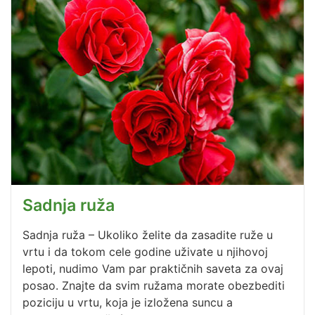
Sadnja ruža
Sadnja ruža – Ukoliko želite da zasadite ruže u
vrtu i da tokom cele godine uživate u njihovoj
lepoti, nudimo Vam par praktičnih saveta za ovaj
posao. Znajte da svim ružama morate obezbediti
poziciju u vrtu, koja je izložena suncu a