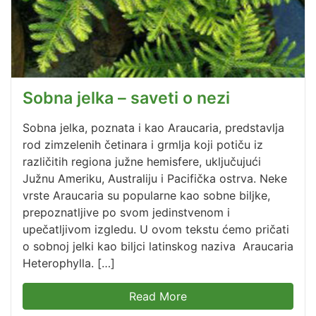
Sobna jelka – saveti o nezi
Sobna jelka, poznata i kao Araucaria, predstavlja
rod zimzelenih četinara i grmlja koji potiču iz
različitih regiona južne hemisfere, uključujući
Južnu Ameriku, Australiju i Pacifička ostrva. Neke
vrste Araucaria su popularne kao sobne biljke,
prepoznatljive po svom jedinstvenom i
upečatljivom izgledu. U ovom tekstu ćemo pričati
o sobnoj jelki kao biljci latinskog naziva Araucaria
Heterophylla. […]
Read More