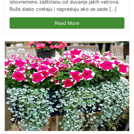
istovremeno zaštićenu od duvanja jakih vetrova.
Ruže slabo cvetaju i napreduju ako se sade […]
Read More