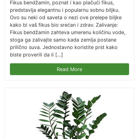
Fikus bendžamin, poznat i kao plačući fikus,
predstavlja elegantnu i popularnu sobnu biljku.
Ovo su neki od saveta o nezi ove prelepe biljke
kako bi vaš fikus bio srećan i zdrav. Zalivanje:
Fikus bendžamin zahteva umerenu količinu vode,
stoga ga zalivajte samo kada zemlja postane
prilično suva. Jednostavno koristite prst kako
biste proverili da li […]
Read More