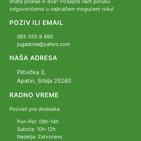
Imate pitanje ili dva? Pošaljite nam poruku
odgovorićemo u najkračem mogućem roku!
POZIV ILI EMAIL
065 555 8 685
jugadona@yahoo.com
NAŠA ADRESA
Plitvička 3,
Apatin, Srbija 25260
RADNO VREME
Pozvati pre doslaska.
Pon-Pet: 08h-14h
Subota: 10h-12h
Nedelja: Zatvoreno