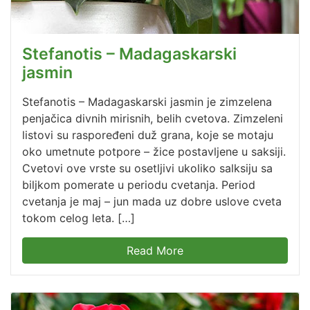
Stefanotis – Madagaskarski
jasmin
Stefanotis – Madagaskarski jasmin je zimzelena
penjačica divnih mirisnih, belih cvetova. Zimzeleni
listovi su raspoređeni duž grana, koje se motaju
oko umetnute potpore – žice postavljene u saksiji.
Cvetovi ove vrste su osetljivi ukoliko salksiju sa
biljkom pomerate u periodu cvetanja. Period
cvetanja je maj – jun mada uz dobre uslove cveta
tokom celog leta. […]
Read More