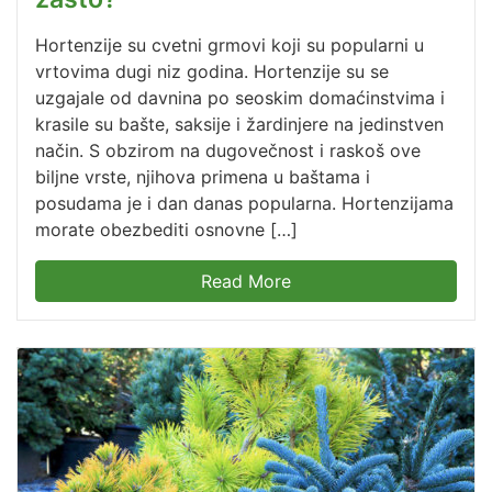
Hortenzije su cvetni grmovi koji su popularni u
vrtovima dugi niz godina. Hortenzije su se
uzgajale od davnina po seoskim domaćinstvima i
krasile su bašte, saksije i žardinjere na jedinstven
način. S obzirom na dugovečnost i raskoš ove
biljne vrste, njihova primena u baštama i
posudama je i dan danas popularna. Hortenzijama
morate obezbediti osnovne […]
Read More