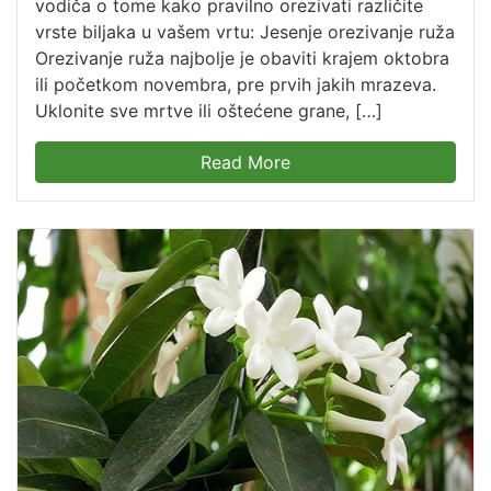
vodiča o tome kako pravilno orezivati različite
vrste biljaka u vašem vrtu: Jesenje orezivanje ruža
Orezivanje ruža najbolje je obaviti krajem oktobra
ili početkom novembra, pre prvih jakih mrazeva.
Uklonite sve mrtve ili oštećene grane, […]
Read More