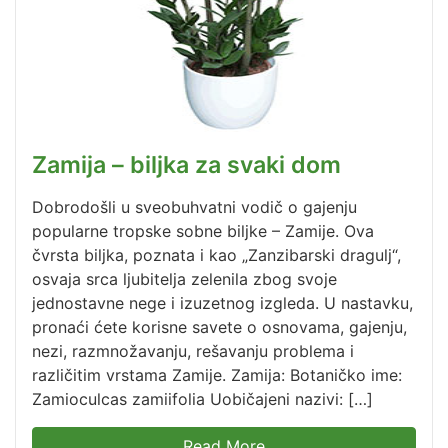
Zamija – biljka za svaki dom
Dobrodošli u sveobuhvatni vodič o gajenju
popularne tropske sobne biljke – Zamije. Ova
čvrsta biljka, poznata i kao „Zanzibarski dragulj“,
osvaja srca ljubitelja zelenila zbog svoje
jednostavne nege i izuzetnog izgleda. U nastavku,
pronaći ćete korisne savete o osnovama, gajenju,
nezi, razmnožavanju, rešavanju problema i
različitim vrstama Zamije. Zamija: Botaničko ime:
Zamioculcas zamiifolia Uobičajeni nazivi: […]
Read More