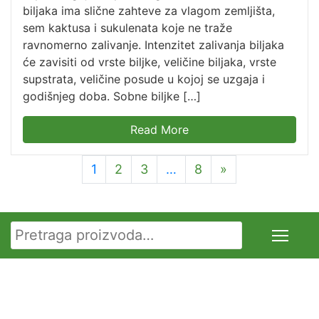
biljaka ima slične zahteve za vlagom zemljišta,
sem kaktusa i sukulenata koje ne traže
ravnomerno zalivanje. Intenzitet zalivanja biljaka
će zavisiti od vrste biljke, veličine biljaka, vrste
supstrata, veličine posude u kojoj se uzgaja i
godišnjeg doba. Sobne biljke […]
Read More
1
2
3
…
8
»
Pretraga za: