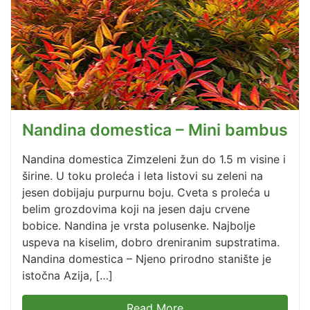
Nandina domestica – Mini bambus
Nandina domestica Zimzeleni žun do 1.5 m visine i
širine. U toku proleća i leta listovi su zeleni na
jesen dobijaju purpurnu boju. Cveta s proleća u
belim grozdovima koji na jesen daju crvene
bobice. Nandina je vrsta polusenke. Najbolje
uspeva na kiselim, dobro dreniranim supstratima.
Nandina domestica – Njeno prirodno stanište je
istočna Azija, […]
Read More