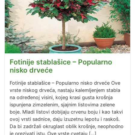
Fotinije stablašice – Popularno
nisko drveće
Fotinije stablašice – Popularno nisko drveće Ove
vrste niskog drveća, nastaju kalemljenjem stabla
na određenoj visini, kojeg krasi gusta krošnja
ispunjena zimzelenim, sjajnim listovima zelene
boje. Mladi listovi dobijaju crvenu boju i kao takvi
ovoj vrsti sadnice, daju izuzetnu lepotu i raskoš.
Da bi zadržali okruglast oblik krošnje, neophodno
je orezivati istu. Ove vrste cvetaju […]