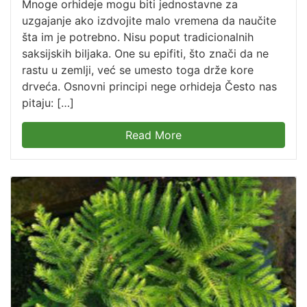
Mnoge orhideje mogu biti jednostavne za
uzgajanje ako izdvojite malo vremena da naučite
šta im je potrebno. Nisu poput tradicionalnih
saksijskih biljaka. One su epifiti, što znači da ne
rastu u zemlji, već se umesto toga drže kore
drveća. Osnovni principi nege orhideja Često nas
pitaju: […]
Read More