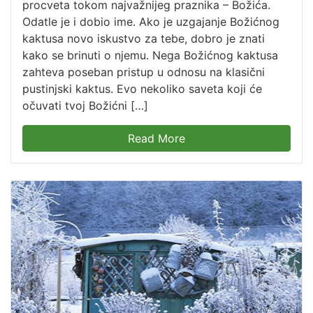
procveta tokom najvažnijeg praznika – Božića.
Odatle je i dobio ime. Ako je uzgajanje Božićnog
kaktusa novo iskustvo za tebe, dobro je znati
kako se brinuti o njemu. Nega Božićnog kaktusa
zahteva poseban pristup u odnosu na klasični
pustinjski kaktus. Evo nekoliko saveta koji će
očuvati tvoj Božićni […]
Read More