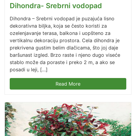
Dihondra- Srebrni vodopad
Dihondra – Srebrni vodopad je puzajuća lisno
dekorativna biljka, koja se često koristi za
ozelenjavanje terasa, balkona i uopšteno za
vertikalnu dekoraciju prostora. Cela dihondra je
prekrivena gustim belim dlačicama, što joj daje
baršunast izgled. Brzo raste i njeno dugo viseće
stablo može da poraste i preko 2 m, a ako se
posadi u leji, […]
Read More