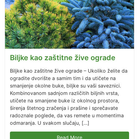
Biljke kao zaštitne žive ograde
Biljke kao zaštitne žive ograde – Ukoliko želite da
ogradite dvorište a samim tim i da utičete na
smanjenje okolne buke, biljke su vaši saveznici.
Kombinovanom sadnjom različitih biljnih vrsta,
utičete na smanjene buke iz okolnog prostora,
širenja štetnog zračenja i prašine i sprečavate
radoznale poglede, da vas remete u momentima
odmaranja. U svakom slučaju, […]
Read More