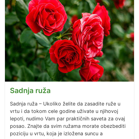
Sadnja ruža
Sadnja ruža – Ukoliko želite da zasadite ruže u
vrtu i da tokom cele godine uživate u njihovoj
lepoti, nudimo Vam par praktičnih saveta za ovaj
posao. Znajte da svim ružama morate obezbediti
poziciju u vrtu, koja je izložena suncu a