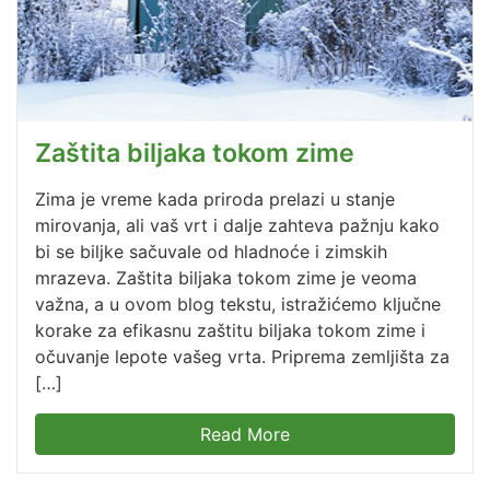
Zaštita biljaka tokom zime
Zima je vreme kada priroda prelazi u stanje
mirovanja, ali vaš vrt i dalje zahteva pažnju kako
bi se biljke sačuvale od hladnoće i zimskih
mrazeva. Zaštita biljaka tokom zime je veoma
važna, a u ovom blog tekstu, istražićemo ključne
korake za efikasnu zaštitu biljaka tokom zime i
očuvanje lepote vašeg vrta. Priprema zemljišta za
[…]
Read More