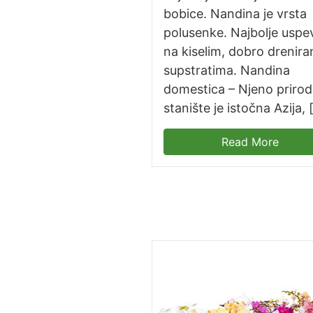
bobice. Nandina je vrsta
polusenke. Najbolje uspe
na kiselim, dobro drenira
supstratima. Nandina
domestica – Njeno priro
stanište je istočna Azija, 
Read More