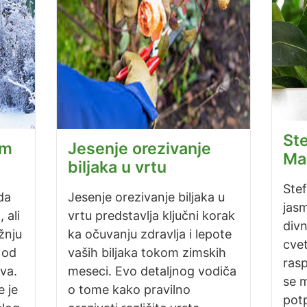
Ste
om
Jesenje orezivanje
Ma
biljaka u vrtu
Ste
da
Jesenje orezivanje biljaka u
jasm
 ali
vrtu predstavlja ključni korak
divn
žnju
ka očuvanju zdravlja i lepote
cvet
 od
vaših biljaka tokom zimskih
rasp
va.
meseci. Evo detaljnog vodiča
se 
e je
o tome kako pravilno
potp