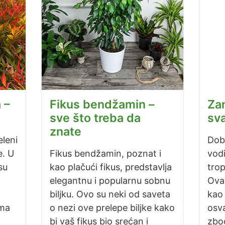
 –
Fikus bendžamin –
Zam
sve što treba da
sv
znate
leni
Dob
e. U
Fikus bendžamin, poznat i
vodi
su
kao plačući fikus, predstavlja
trop
elegantnu i popularnu sobnu
Ova 
biljku. Ovo su neki od saveta
kao 
ima
o nezi ove prelepe biljke kako
osva
bi vaš fikus bio srećan i
zbo