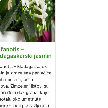
fanotis –
dagaskarski jasmin
fanotis – Madagaskarski
in je zimzelena penjačica
ih mirisnih, belih
ova. Zimzeleni listovi su
oređeni duž grana, koje
motaju oko umetnute
ore – žice postavljene u