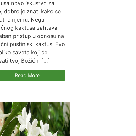
tusa novo iskustvo za
, dobro je znati kako se
uti o njemu. Nega
ićnog kaktusa zahteva
eban pristup u odnosu na
ični pustinjski kaktus. Evo
liko saveta koji će
ati tvoj Božićni […]
Read More