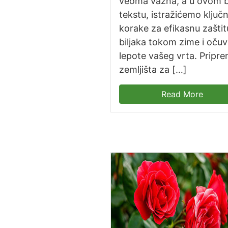
veoma važna, a u ovom 
tekstu, istražićemo ključ
korake za efikasnu zaštit
biljaka tokom zime i očuv
lepote vašeg vrta. Pripr
zemljišta za […]
Read More