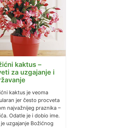
ićni kaktus –
eti za uzgajanje i
ržavanje
ićni kaktus je veoma
laran jer često procveta
om najvažnijeg praznika –
ća. Odatle je i dobio ime.
 je uzgajanje Božićnog