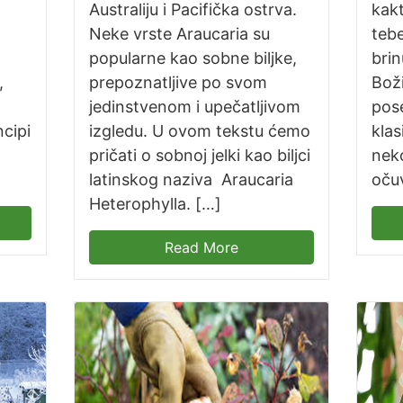
Australiju i Pacifička ostrva.
kak
Neke vrste Araucaria su
tebe
popularne kao sobne biljke,
brin
,
prepoznatljive po svom
Bož
jedinstvenom i upečatljivom
pos
cipi
izgledu. U ovom tekstu ćemo
klas
pričati o sobnoj jelki kao biljci
neko
latinskog naziva Araucaria
očuv
Heterophylla. […]
Read More