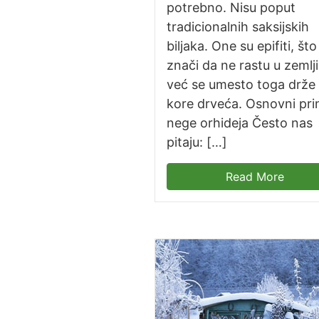
potrebno. Nisu poput
tradicionalnih saksijskih
biljaka. One su epifiti, što
znači da ne rastu u zemlji
već se umesto toga drže
kore drveća. Osnovni prin
nege orhideja Često nas
pitaju: […]
Read More