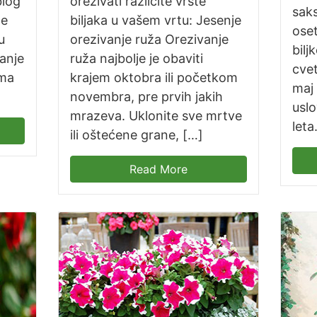
blog
orezivati različite vrste
saks
ne
biljaka u vašem vrtu: Jesenje
oset
u
orezivanje ruža Orezivanje
bil
anje
ruža najbolje je obaviti
cvet
ema
krajem oktobra ili početkom
maj
novembra, pre prvih jakih
usl
mrazeva. Uklonite sve mrtve
leta
ili oštećene grane, […]
Read More