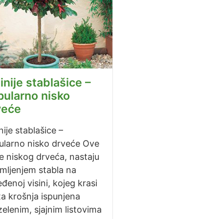
inije stablašice –
pularno nisko
veće
nije stablašice –
ularno nisko drveće Ove
e niskog drveća, nastaju
mljenjem stabla na
đenoj visini, kojeg krasi
a krošnja ispunjena
elenim, sjajnim listovima