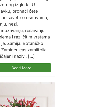
uzetnog izgleda. U
avku, pronaći ćete
isne savete o osnovama,
nju, nezi,
množavanju, rešavanju
lema i različitim vrstama
je. Zamija: Botaničko
 Zamioculcas zamiifolia
čajeni nazivi: […]
Read More