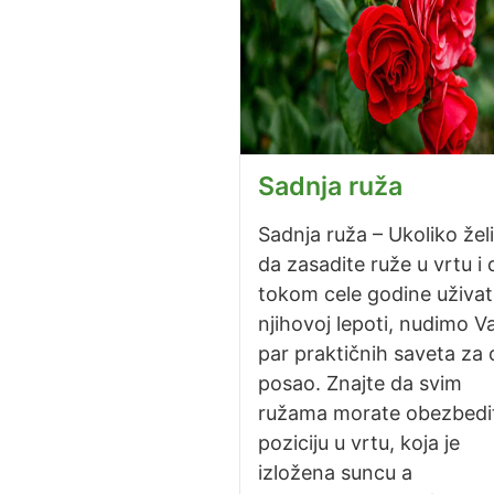
Sadnja ruža
Sadnja ruža – Ukoliko žel
da zasadite ruže u vrtu i 
tokom cele godine uživat
njihovoj lepoti, nudimo 
par praktičnih saveta za 
posao. Znajte da svim
ružama morate obezbedit
poziciju u vrtu, koja je
izložena suncu a