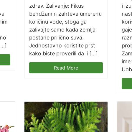
zdrav. Zalivanje: Fikus
i iz
va
bendžamin zahteva umerenu
nast
nim
količinu vode, stoga ga
kor
zalivajte samo kada zemlja
gaje
dno
postane prilično suva.
raz
[…]
Jednostavno koristite prst
prob
kako biste proverili da li […]
Zami
ime:
Read More
Uobi