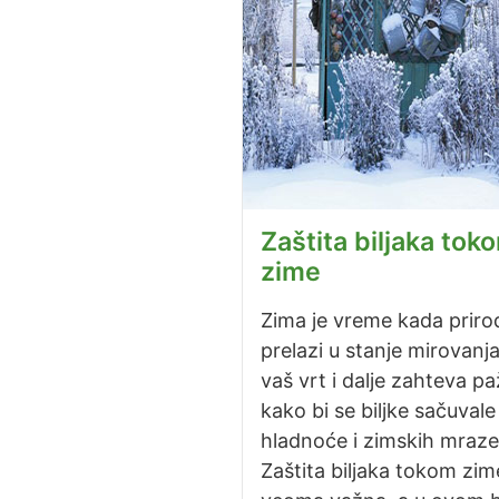
Zaštita biljaka tok
zime
Zima je vreme kada priro
prelazi u stanje mirovanja,
vaš vrt i dalje zahteva pa
kako bi se biljke sačuvale
hladnoće i zimskih mraze
Zaštita biljaka tokom zim