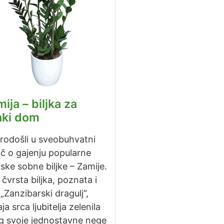
ija – biljka za
aki dom
rodošli u sveobuhvatni
č o gajenju popularne
ske sobne biljke – Zamije.
čvrsta biljka, poznata i
„Zanzibarski dragulj“,
ja srca ljubitelja zelenila
g svoje jednostavne nege