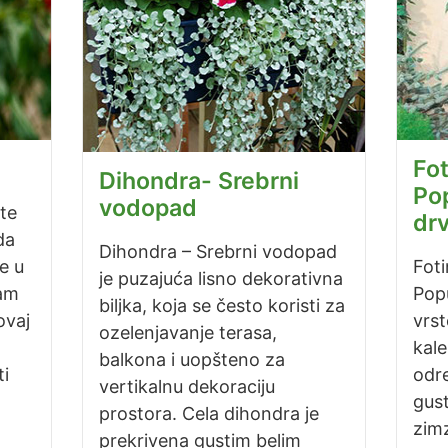
Fot
Dihondra- Srebrni
Po
vodopad
ite
dr
da
Dihondra – Srebrni vodopad
e u
Foti
je puzajuća lisno dekorativna
Vam
Pop
biljka, koja se često koristi za
ovaj
vrst
ozelenjavanje terasa,
kale
balkona i uopšteno za
i
odre
vertikalnu dekoraciju
gust
prostora. Cela dihondra je
zimz
prekrivena gustim belim