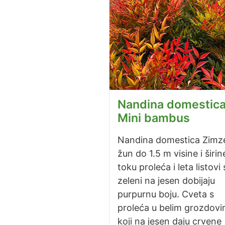
Nandina domestica
Mini bambus
Nandina domestica Zimze
žun do 1.5 m visine i širin
toku proleća i leta listovi 
zeleni na jesen dobijaju
purpurnu boju. Cveta s
proleća u belim grozdov
koji na jesen daju crvene