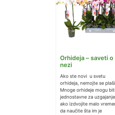
Orhideja – saveti o
nezi
Ako ste novi u svetu
orhideja, nemojte se plašit
Mnoge orhideje mogu bit
jednostavne za uzgajanje
ako izdvojite malo vreme
da naučite šta im je