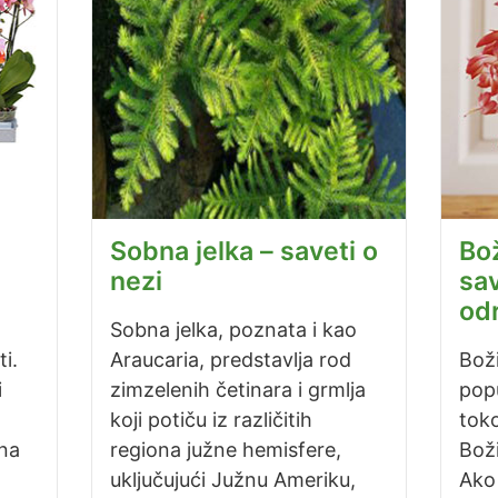
Sobna jelka – saveti o
Bož
nezi
sav
od
Sobna jelka, poznata i kao
i.
Araucaria, predstavlja rod
Bož
i
zimzelenih četinara i grmlja
popu
koji potiču iz različitih
tok
na
regiona južne hemisfere,
Boži
uključujući Južnu Ameriku,
Ako