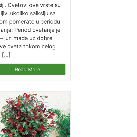
iji. Cvetovi ove vrste su
ljivi ukoliko salksiju sa
jkom pomerate u periodu
anja. Period cvetanja je
 – jun mada uz dobre
ove cveta tokom celog
. […]
Read More