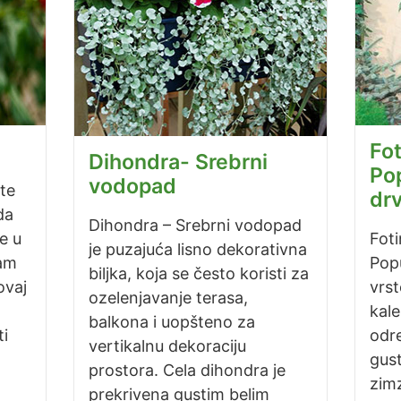
Fot
Dihondra- Srebrni
Po
vodopad
ite
dr
da
Dihondra – Srebrni vodopad
e u
Foti
je puzajuća lisno dekorativna
Vam
Pop
biljka, koja se često koristi za
ovaj
vrst
ozelenjavanje terasa,
kale
balkona i uopšteno za
i
odre
vertikalnu dekoraciju
gust
prostora. Cela dihondra je
zimz
prekrivena gustim belim