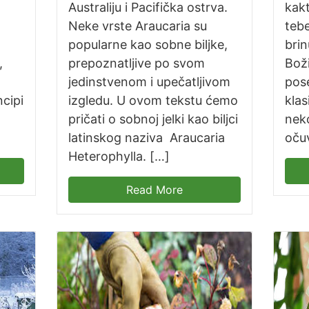
Australiju i Pacifička ostrva.
kak
Neke vrste Araucaria su
tebe
popularne kao sobne biljke,
brin
,
prepoznatljive po svom
Bož
jedinstvenom i upečatljivom
pos
cipi
izgledu. U ovom tekstu ćemo
klas
pričati o sobnoj jelki kao biljci
neko
latinskog naziva Araucaria
očuv
Heterophylla. […]
Read More