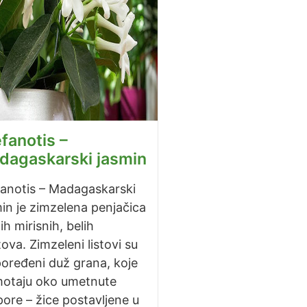
fanotis –
dagaskarski jasmin
fanotis – Madagaskarski
in je zimzelena penjačica
ih mirisnih, belih
ova. Zimzeleni listovi su
oređeni duž grana, koje
motaju oko umetnute
ore – žice postavljene u