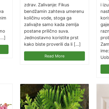
zdrav. Zalivanje: Fikus
i iz
va
bendžamin zahteva umerenu
nast
nim
količinu vode, stoga ga
kor
zalivajte samo kada zemlja
gaje
dno
postane prilično suva.
raz
[…]
Jednostavno koristite prst
prob
kako biste proverili da li […]
Zami
ime:
Read More
Uobi