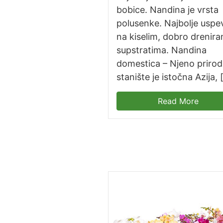
bobice. Nandina je vrsta
polusenke. Najbolje uspe
na kiselim, dobro drenira
supstratima. Nandina
domestica – Njeno priro
stanište je istočna Azija, 
Read More