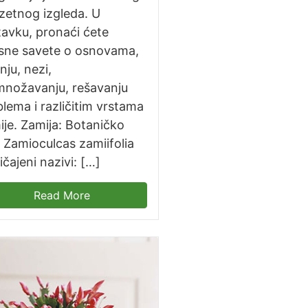
uzetnog izgleda. U
avku, pronaći ćete
isne savete o osnovama,
nju, nezi,
množavanju, rešavanju
lema i različitim vrstama
je. Zamija: Botaničko
 Zamioculcas zamiifolia
čajeni nazivi: […]
Read More