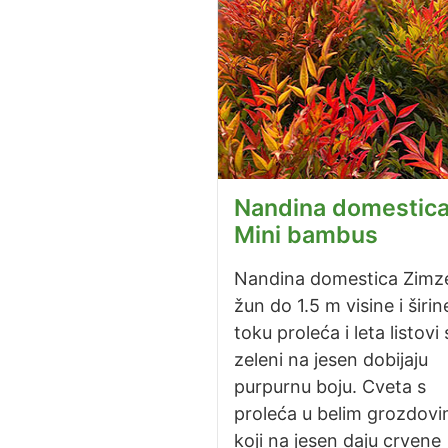
Nandina domestica
Mini bambus
Nandina domestica Zimze
žun do 1.5 m visine i širin
toku proleća i leta listovi 
zeleni na jesen dobijaju
purpurnu boju. Cveta s
proleća u belim grozdov
koji na jesen daju crvene