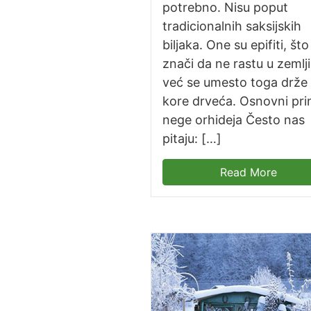
potrebno. Nisu poput
tradicionalnih saksijskih
biljaka. One su epifiti, što
znači da ne rastu u zemlji
već se umesto toga drže
kore drveća. Osnovni prin
nege orhideja Često nas
pitaju: […]
Read More