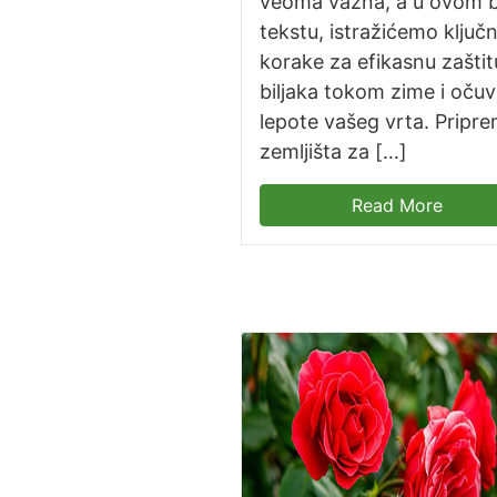
veoma važna, a u ovom 
tekstu, istražićemo ključ
korake za efikasnu zaštit
biljaka tokom zime i očuv
lepote vašeg vrta. Pripr
zemljišta za […]
Read More