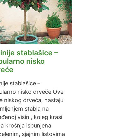
inije stablašice –
pularno nisko
veće
nije stablašice –
ularno nisko drveće Ove
e niskog drveća, nastaju
mljenjem stabla na
đenoj visini, kojeg krasi
a krošnja ispunjena
elenim, sjajnim listovima