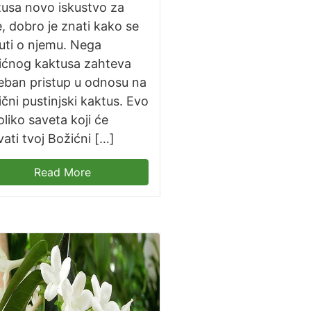
tusa novo iskustvo za
, dobro je znati kako se
uti o njemu. Nega
ićnog kaktusa zahteva
eban pristup u odnosu na
ični pustinjski kaktus. Evo
liko saveta koji će
ati tvoj Božićni […]
Read More