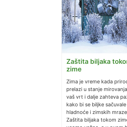
Zaštita biljaka tok
zime
Zima je vreme kada priro
prelazi u stanje mirovanja,
vaš vrt i dalje zahteva pa
kako bi se biljke sačuvale
hladnoće i zimskih mraze
Zaštita biljaka tokom zim