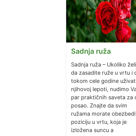
Sadnja ruža
Sadnja ruža – Ukoliko žel
da zasadite ruže u vrtu i 
tokom cele godine uživat
njihovoj lepoti, nudimo 
par praktičnih saveta za 
posao. Znajte da svim
ružama morate obezbedit
poziciju u vrtu, koja je
izložena suncu a