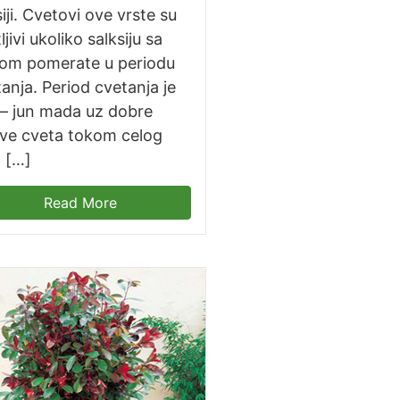
iji. Cvetovi ove vrste su
ljivi ukoliko salksiju sa
jkom pomerate u periodu
anja. Period cvetanja je
 – jun mada uz dobre
ove cveta tokom celog
. […]
Read More