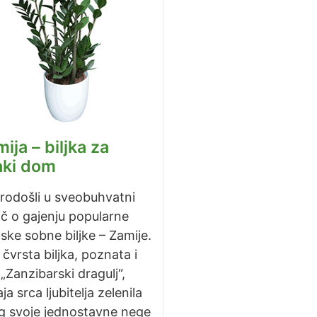
ija – biljka za
aki dom
rodošli u sveobuhvatni
č o gajenju popularne
ske sobne biljke – Zamije.
čvrsta biljka, poznata i
„Zanzibarski dragulj“,
ja srca ljubitelja zelenila
g svoje jednostavne nege