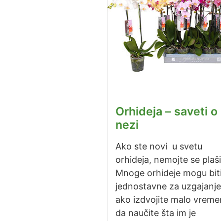
Orhideja – saveti o
nezi
Ako ste novi u svetu
orhideja, nemojte se plašit
Mnoge orhideje mogu bit
jednostavne za uzgajanje
ako izdvojite malo vreme
da naučite šta im je