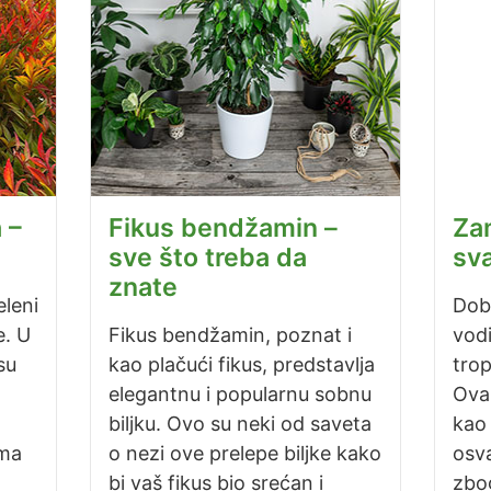
 –
Fikus bendžamin –
Zam
sve što treba da
sv
znate
leni
Dob
e. U
Fikus bendžamin, poznat i
vodi
su
kao plačući fikus, predstavlja
trop
elegantnu i popularnu sobnu
Ova 
biljku. Ovo su neki od saveta
kao 
ima
o nezi ove prelepe biljke kako
osva
bi vaš fikus bio srećan i
zbo