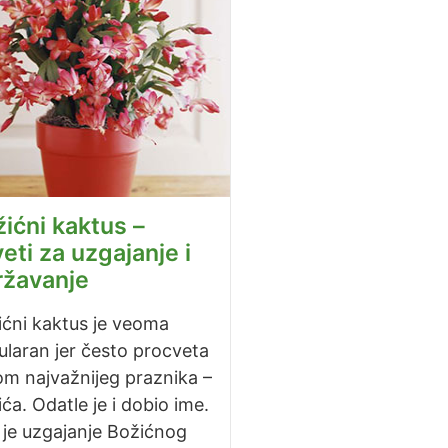
ićni kaktus –
eti za uzgajanje i
ržavanje
ićni kaktus je veoma
laran jer često procveta
om najvažnijeg praznika –
ća. Odatle je i dobio ime.
 je uzgajanje Božićnog