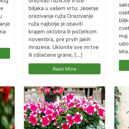
blog
orezivati različite vrste
saks
ne
biljaka u vašem vrtu: Jesenje
oset
u
orezivanje ruža Orezivanje
bil
anje
ruža najbolje je obaviti
cvet
ema
krajem oktobra ili početkom
maj
novembra, pre prvih jakih
usl
mrazeva. Uklonite sve mrtve
leta
ili oštećene grane, […]
Read More