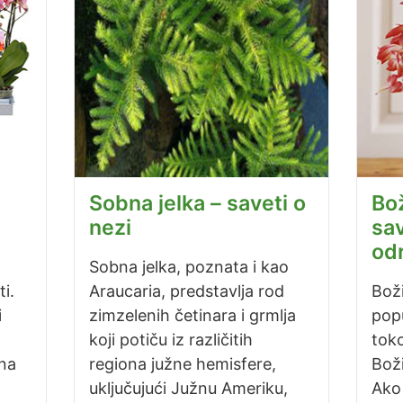
Sobna jelka – saveti o
Bož
nezi
sav
od
Sobna jelka, poznata i kao
i.
Araucaria, predstavlja rod
Bož
i
zimzelenih četinara i grmlja
popu
koji potiču iz različitih
tok
na
regiona južne hemisfere,
Boži
uključujući Južnu Ameriku,
Ako