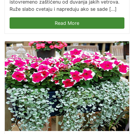
istovremeno zaštićenu od duvanja jakih vetrova.
Ruže slabo cvetaju i napreduju ako se sade […]
Read More