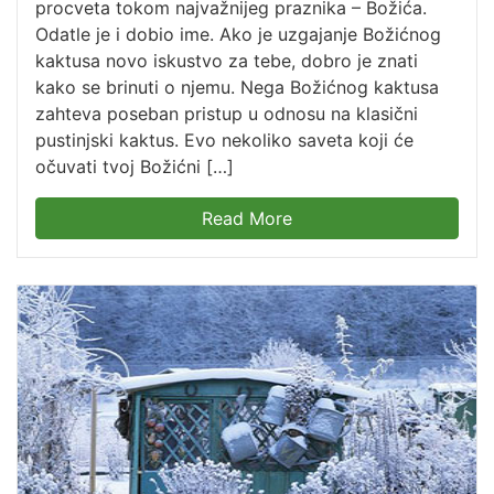
procveta tokom najvažnijeg praznika – Božića.
Odatle je i dobio ime. Ako je uzgajanje Božićnog
kaktusa novo iskustvo za tebe, dobro je znati
kako se brinuti o njemu. Nega Božićnog kaktusa
zahteva poseban pristup u odnosu na klasični
pustinjski kaktus. Evo nekoliko saveta koji će
očuvati tvoj Božićni […]
Read More