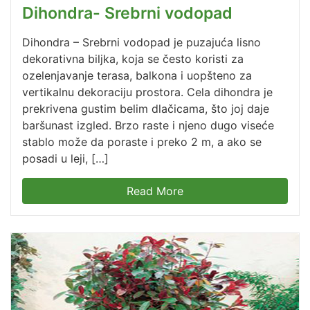
Dihondra- Srebrni vodopad
Dihondra – Srebrni vodopad je puzajuća lisno
dekorativna biljka, koja se često koristi za
ozelenjavanje terasa, balkona i uopšteno za
vertikalnu dekoraciju prostora. Cela dihondra je
prekrivena gustim belim dlačicama, što joj daje
baršunast izgled. Brzo raste i njeno dugo viseće
stablo može da poraste i preko 2 m, a ako se
posadi u leji, […]
Read More