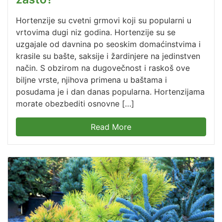
Hortenzije su cvetni grmovi koji su popularni u
vrtovima dugi niz godina. Hortenzije su se
uzgajale od davnina po seoskim domaćinstvima i
krasile su bašte, saksije i žardinjere na jedinstven
način. S obzirom na dugovečnost i raskoš ove
biljne vrste, njihova primena u baštama i
posudama je i dan danas popularna. Hortenzijama
morate obezbediti osnovne […]
Read More