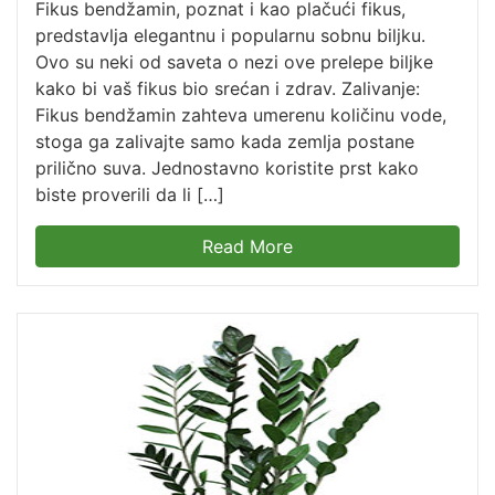
Fikus bendžamin, poznat i kao plačući fikus,
predstavlja elegantnu i popularnu sobnu biljku.
Ovo su neki od saveta o nezi ove prelepe biljke
kako bi vaš fikus bio srećan i zdrav. Zalivanje:
Fikus bendžamin zahteva umerenu količinu vode,
stoga ga zalivajte samo kada zemlja postane
prilično suva. Jednostavno koristite prst kako
biste proverili da li […]
Read More