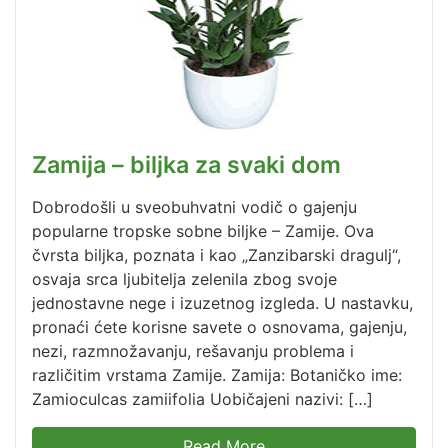
Zamija – biljka za svaki dom
Dobrodošli u sveobuhvatni vodič o gajenju
popularne tropske sobne biljke – Zamije. Ova
čvrsta biljka, poznata i kao „Zanzibarski dragulj“,
osvaja srca ljubitelja zelenila zbog svoje
jednostavne nege i izuzetnog izgleda. U nastavku,
pronaći ćete korisne savete o osnovama, gajenju,
nezi, razmnožavanju, rešavanju problema i
različitim vrstama Zamije. Zamija: Botaničko ime:
Zamioculcas zamiifolia Uobičajeni nazivi: […]
Read More