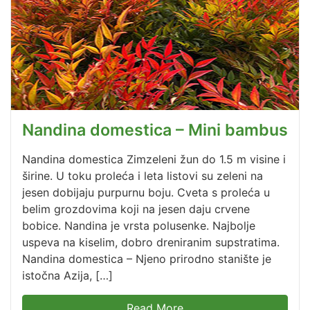
Nandina domestica – Mini bambus
Nandina domestica Zimzeleni žun do 1.5 m visine i
širine. U toku proleća i leta listovi su zeleni na
jesen dobijaju purpurnu boju. Cveta s proleća u
belim grozdovima koji na jesen daju crvene
bobice. Nandina je vrsta polusenke. Najbolje
uspeva na kiselim, dobro dreniranim supstratima.
Nandina domestica – Njeno prirodno stanište je
istočna Azija, […]
Read More