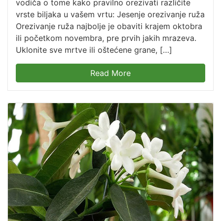
vodiča o tome kako pravilno orezivati različite
vrste biljaka u vašem vrtu: Jesenje orezivanje ruža
Orezivanje ruža najbolje je obaviti krajem oktobra
ili početkom novembra, pre prvih jakih mrazeva.
Uklonite sve mrtve ili oštećene grane, […]
Read More