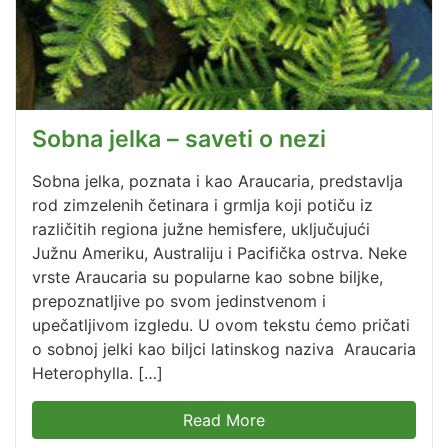
Sobna jelka – saveti o nezi
Sobna jelka, poznata i kao Araucaria, predstavlja
rod zimzelenih četinara i grmlja koji potiču iz
različitih regiona južne hemisfere, uključujući
Južnu Ameriku, Australiju i Pacifička ostrva. Neke
vrste Araucaria su popularne kao sobne biljke,
prepoznatljive po svom jedinstvenom i
upečatljivom izgledu. U ovom tekstu ćemo pričati
o sobnoj jelki kao biljci latinskog naziva Araucaria
Heterophylla. […]
Read More