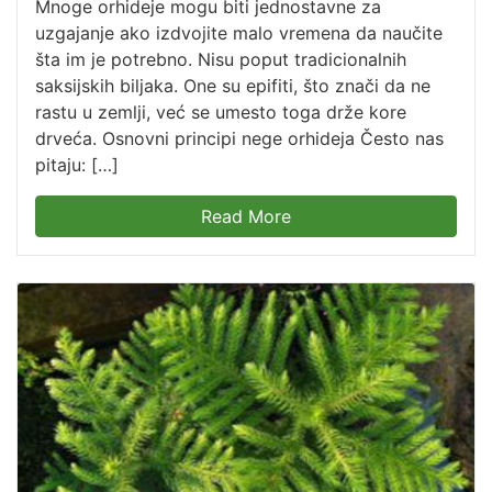
Mnoge orhideje mogu biti jednostavne za
uzgajanje ako izdvojite malo vremena da naučite
šta im je potrebno. Nisu poput tradicionalnih
saksijskih biljaka. One su epifiti, što znači da ne
rastu u zemlji, već se umesto toga drže kore
drveća. Osnovni principi nege orhideja Često nas
pitaju: […]
Read More