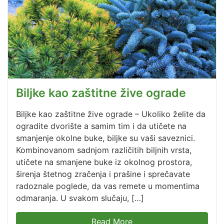
Biljke kao zaštitne žive ograde
Biljke kao zaštitne žive ograde – Ukoliko želite da
ogradite dvorište a samim tim i da utičete na
smanjenje okolne buke, biljke su vaši saveznici.
Kombinovanom sadnjom različitih biljnih vrsta,
utičete na smanjene buke iz okolnog prostora,
širenja štetnog zračenja i prašine i sprečavate
radoznale poglede, da vas remete u momentima
odmaranja. U svakom slučaju, […]
Read More