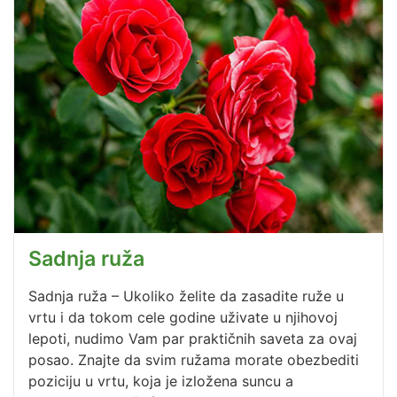
Sadnja ruža
Sadnja ruža – Ukoliko želite da zasadite ruže u
vrtu i da tokom cele godine uživate u njihovoj
lepoti, nudimo Vam par praktičnih saveta za ovaj
posao. Znajte da svim ružama morate obezbediti
poziciju u vrtu, koja je izložena suncu a