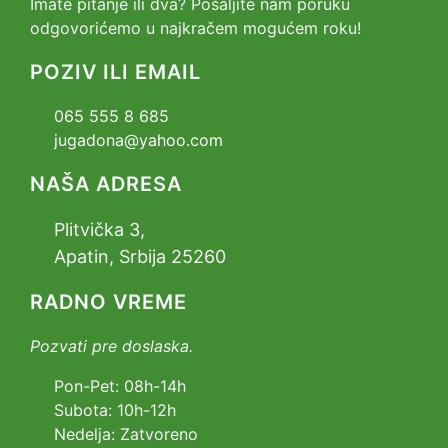
Imate pitanje ili dva? Pošaljite nam poruku
odgovorićemo u najkračem mogućem roku!
POZIV ILI EMAIL
065 555 8 685
jugadona@yahoo.com
NAŠA ADRESA
Plitvička 3,
Apatin, Srbija 25260
RADNO VREME
Pozvati pre doslaska.
Pon-Pet: 08h-14h
Subota: 10h-12h
Nedelja: Zatvoreno