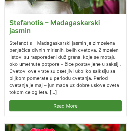
Stefanotis – Madagaskarski
jasmin
Stefanotis – Madagaskarski jasmin je zimzelena
penjačica divnih mirisnih, belih cvetova. Zimzeleni
listovi su raspoređeni duž grana, koje se motaju
oko umetnute potpore – žice postavljene u saksiji.
Cvetovi ove vrste su osetljivi ukoliko salksiju sa
biljkom pomerate u periodu cvetanja. Period
cvetanja je maj – jun mada uz dobre uslove cveta
tokom celog leta. […]
Read More