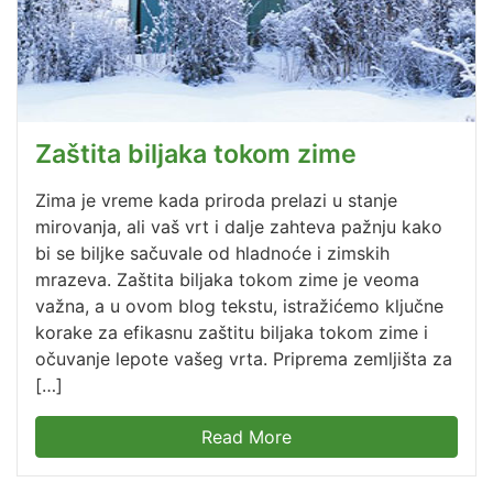
Zaštita biljaka tokom zime
Zima je vreme kada priroda prelazi u stanje
mirovanja, ali vaš vrt i dalje zahteva pažnju kako
bi se biljke sačuvale od hladnoće i zimskih
mrazeva. Zaštita biljaka tokom zime je veoma
važna, a u ovom blog tekstu, istražićemo ključne
korake za efikasnu zaštitu biljaka tokom zime i
očuvanje lepote vašeg vrta. Priprema zemljišta za
[…]
Read More