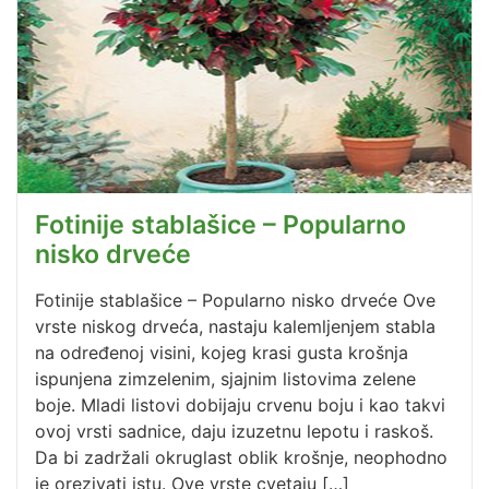
Fotinije stablašice – Popularno
nisko drveće
Fotinije stablašice – Popularno nisko drveće Ove
vrste niskog drveća, nastaju kalemljenjem stabla
na određenoj visini, kojeg krasi gusta krošnja
ispunjena zimzelenim, sjajnim listovima zelene
boje. Mladi listovi dobijaju crvenu boju i kao takvi
ovoj vrsti sadnice, daju izuzetnu lepotu i raskoš.
Da bi zadržali okruglast oblik krošnje, neophodno
je orezivati istu. Ove vrste cvetaju […]