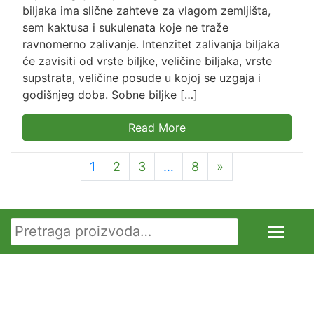
biljaka ima slične zahteve za vlagom zemljišta,
sem kaktusa i sukulenata koje ne traže
ravnomerno zalivanje. Intenzitet zalivanja biljaka
će zavisiti od vrste biljke, veličine biljaka, vrste
supstrata, veličine posude u kojoj se uzgaja i
godišnjeg doba. Sobne biljke […]
Read More
1
2
3
…
8
»
Pretraga za: