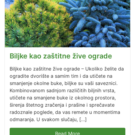
Biljke kao zaštitne žive ograde
Biljke kao zaštitne žive ograde – Ukoliko želite da
ogradite dvorište a samim tim i da utičete na
smanjenje okolne buke, biljke su vaši saveznici.
Kombinovanom sadnjom različitih biljnih vrsta,
utičete na smanjene buke iz okolnog prostora,
širenja štetnog zračenja i prašine i sprečavate
radoznale poglede, da vas remete u momentima
odmaranja. U svakom slučaju, […]
Read More