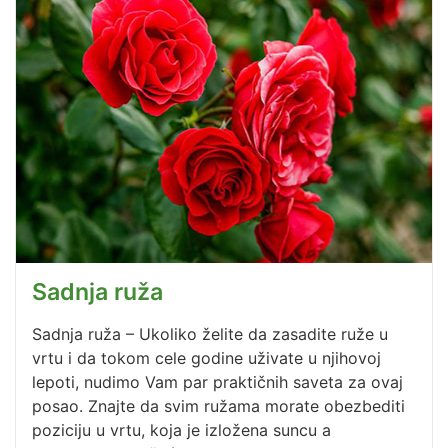
Sadnja ruža
Sadnja ruža – Ukoliko želite da zasadite ruže u
vrtu i da tokom cele godine uživate u njihovoj
lepoti, nudimo Vam par praktičnih saveta za ovaj
posao. Znajte da svim ružama morate obezbediti
poziciju u vrtu, koja je izložena suncu a