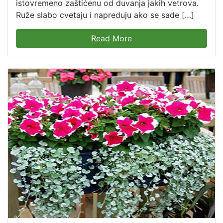
istovremeno zaštićenu od duvanja jakih vetrova.
Ruže slabo cvetaju i napreduju ako se sade […]
Read More