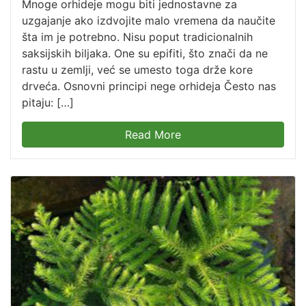
Mnoge orhideje mogu biti jednostavne za
uzgajanje ako izdvojite malo vremena da naučite
šta im je potrebno. Nisu poput tradicionalnih
saksijskih biljaka. One su epifiti, što znači da ne
rastu u zemlji, već se umesto toga drže kore
drveća. Osnovni principi nege orhideja Često nas
pitaju: […]
Read More