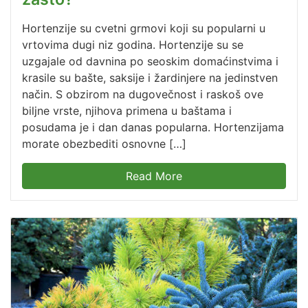
Hortenzije su cvetni grmovi koji su popularni u
vrtovima dugi niz godina. Hortenzije su se
uzgajale od davnina po seoskim domaćinstvima i
krasile su bašte, saksije i žardinjere na jedinstven
način. S obzirom na dugovečnost i raskoš ove
biljne vrste, njihova primena u baštama i
posudama je i dan danas popularna. Hortenzijama
morate obezbediti osnovne […]
Read More