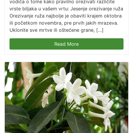
vodiča o tome kako pravilno orezivati različite
vrste biljaka u vašem vrtu: Jesenje orezivanje ruža
Orezivanje ruža najbolje je obaviti krajem oktobra
ili početkom novembra, pre prvih jakih mrazeva.
Uklonite sve mrtve ili oštećene grane, […]
Read More