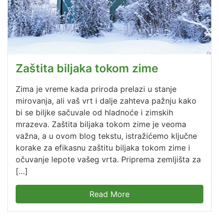
Zaštita biljaka tokom zime
Zima je vreme kada priroda prelazi u stanje
mirovanja, ali vaš vrt i dalje zahteva pažnju kako
bi se biljke sačuvale od hladnoće i zimskih
mrazeva. Zaštita biljaka tokom zime je veoma
važna, a u ovom blog tekstu, istražićemo ključne
korake za efikasnu zaštitu biljaka tokom zime i
očuvanje lepote vašeg vrta. Priprema zemljišta za
[…]
Read More