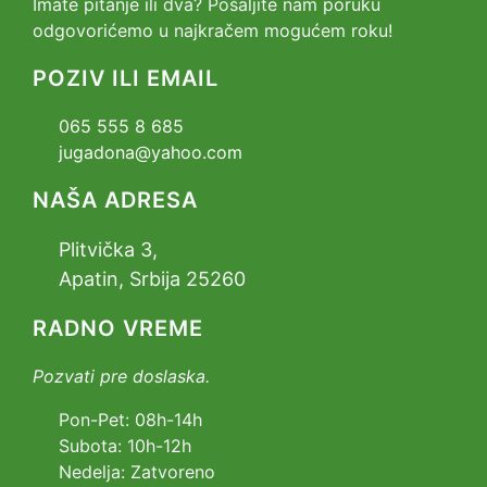
Imate pitanje ili dva? Pošaljite nam poruku
odgovorićemo u najkračem mogućem roku!
POZIV ILI EMAIL
065 555 8 685
jugadona@yahoo.com
NAŠA ADRESA
Plitvička 3,
Apatin, Srbija 25260
RADNO VREME
Pozvati pre doslaska.
Pon-Pet: 08h-14h
Subota: 10h-12h
Nedelja: Zatvoreno