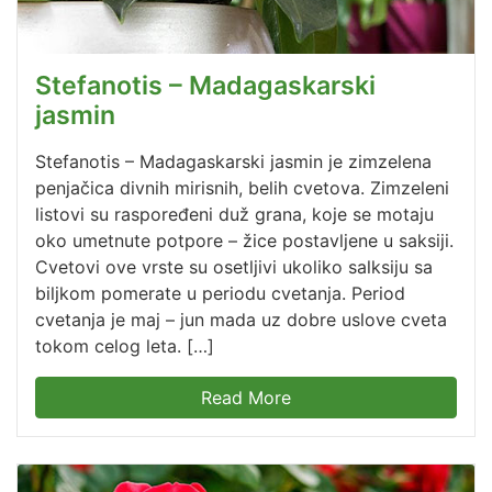
Stefanotis – Madagaskarski
jasmin
Stefanotis – Madagaskarski jasmin je zimzelena
penjačica divnih mirisnih, belih cvetova. Zimzeleni
listovi su raspoređeni duž grana, koje se motaju
oko umetnute potpore – žice postavljene u saksiji.
Cvetovi ove vrste su osetljivi ukoliko salksiju sa
biljkom pomerate u periodu cvetanja. Period
cvetanja je maj – jun mada uz dobre uslove cveta
tokom celog leta. […]
Read More