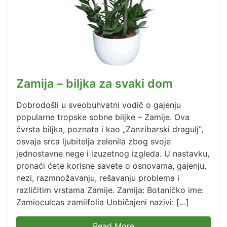
Zamija – biljka za svaki dom
Dobrodošli u sveobuhvatni vodič o gajenju
popularne tropske sobne biljke – Zamije. Ova
čvrsta biljka, poznata i kao „Zanzibarski dragulj“,
osvaja srca ljubitelja zelenila zbog svoje
jednostavne nege i izuzetnog izgleda. U nastavku,
pronaći ćete korisne savete o osnovama, gajenju,
nezi, razmnožavanju, rešavanju problema i
različitim vrstama Zamije. Zamija: Botaničko ime:
Zamioculcas zamiifolia Uobičajeni nazivi: […]
Read More