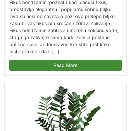
Fikus bendžamin, poznat i kao plačući fikus,
predstavlja elegantnu i popularnu sobnu biljku.
Ovo su neki od saveta o nezi ove prelepe biljke
kako bi vaš fikus bio srećan i zdrav. Zalivanje:
Fikus bendžamin zahteva umerenu količinu vode,
stoga ga zalivajte samo kada zemlja postane
prilično suva. Jednostavno koristite prst kako
biste proverili da li […]
Read More