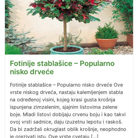
Fotinije stablašice – Popularno
nisko drveće
Fotinije stablašice – Popularno nisko drveće Ove
vrste niskog drveća, nastaju kalemljenjem stabla
na određenoj visini, kojeg krasi gusta krošnja
ispunjena zimzelenim, sjajnim listovima zelene
boje. Mladi listovi dobijaju crvenu boju i kao takvi
ovoj vrsti sadnice, daju izuzetnu lepotu i raskoš.
Da bi zadržali okruglast oblik krošnje, neophodno
je orezivati istu. Ove vrste cvetaju […]