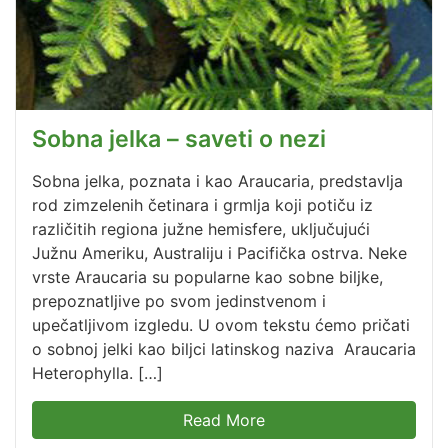
Sobna jelka – saveti o nezi
Sobna jelka, poznata i kao Araucaria, predstavlja
rod zimzelenih četinara i grmlja koji potiču iz
različitih regiona južne hemisfere, uključujući
Južnu Ameriku, Australiju i Pacifička ostrva. Neke
vrste Araucaria su popularne kao sobne biljke,
prepoznatljive po svom jedinstvenom i
upečatljivom izgledu. U ovom tekstu ćemo pričati
o sobnoj jelki kao biljci latinskog naziva Araucaria
Heterophylla. […]
Read More