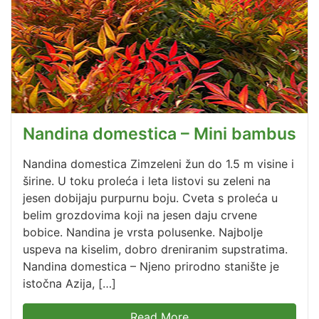
Nandina domestica – Mini bambus
Nandina domestica Zimzeleni žun do 1.5 m visine i
širine. U toku proleća i leta listovi su zeleni na
jesen dobijaju purpurnu boju. Cveta s proleća u
belim grozdovima koji na jesen daju crvene
bobice. Nandina je vrsta polusenke. Najbolje
uspeva na kiselim, dobro dreniranim supstratima.
Nandina domestica – Njeno prirodno stanište je
istočna Azija, […]
Read More