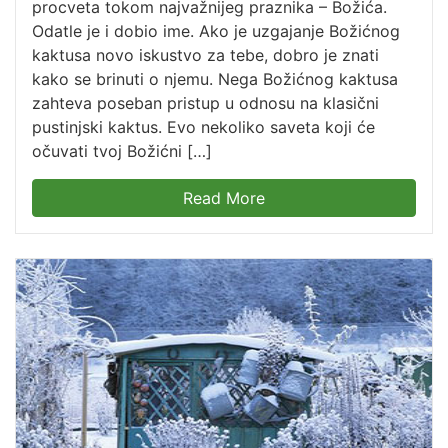
procveta tokom najvažnijeg praznika – Božića.
Odatle je i dobio ime. Ako je uzgajanje Božićnog
kaktusa novo iskustvo za tebe, dobro je znati
kako se brinuti o njemu. Nega Božićnog kaktusa
zahteva poseban pristup u odnosu na klasični
pustinjski kaktus. Evo nekoliko saveta koji će
očuvati tvoj Božićni […]
Read More