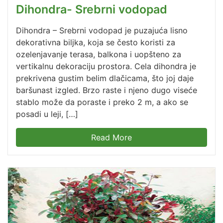
Dihondra- Srebrni vodopad
Dihondra – Srebrni vodopad je puzajuća lisno
dekorativna biljka, koja se često koristi za
ozelenjavanje terasa, balkona i uopšteno za
vertikalnu dekoraciju prostora. Cela dihondra je
prekrivena gustim belim dlačicama, što joj daje
baršunast izgled. Brzo raste i njeno dugo viseće
stablo može da poraste i preko 2 m, a ako se
posadi u leji, […]
Read More