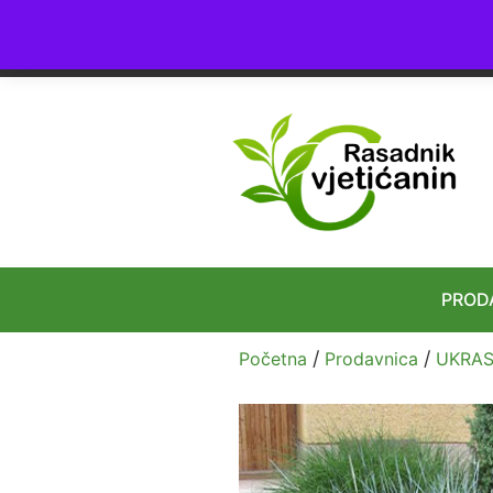
4.8
★★★★★
24+ Ocena
PROD
/
/
Početna
Prodavnica
UKRAS