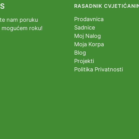
AS
RASADNIK CVJETIĆANI
Prodavnica
jite nam poruku
Sadnice
m mogućem roku!
Moj Nalog
Moja Korpa
Blog
Projekti
Politika Privatnosti