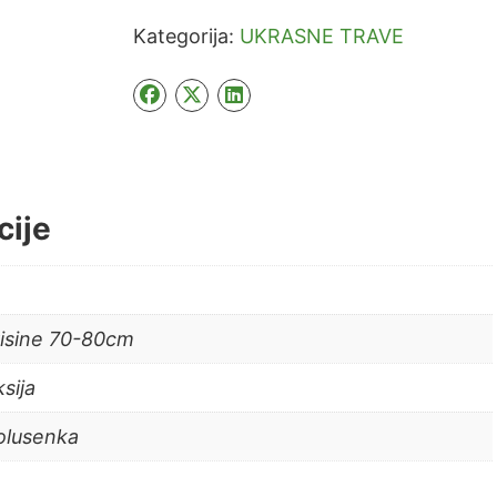
Kategorija:
UKRASNE TRAVE
cije
visine 70-80cm
sija
olusenka