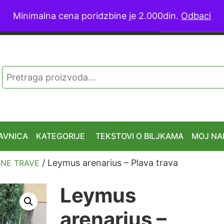
Minimalna cena poridzbine je 2.000din.
Odbaci
065 555 
Pretraga
za:
AVNICA
KATEGORIJE
TEKSTOVI O BILJKAMA
MOJ NA
/ Leymus arenarius – Plava trava
NE TRAVE
Leymus
arenarius –