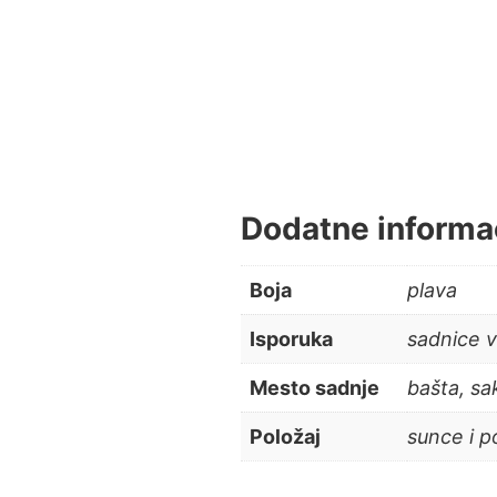
Dodatne informa
Boja
plava
Isporuka
sadnice 
Mesto sadnje
bašta, sak
Položaj
sunce i p