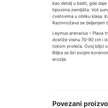
kao detalj u bašti, gde daj
tipovima zemljišta. Voli su
cvetovima u obliku klasa. Ka
Razmnožava se deljenjem 
Leymus arenarius – Plava tr
dostiže visinu 70-90 cm i ist
tokom proleća. Ovoj biljci
Biljka se širi svojim koren
erozije.
Povezani proizvo