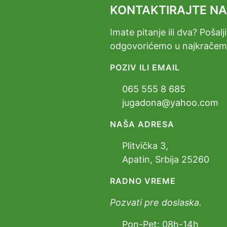
KONTAKTIRAJTE N
Imate pitanje ili dva? Pošal
odgovorićemo u najkrače
POZIV ILI EMAIL
065 555 8 685
jugadona@yahoo.com
NAŠA ADRESA
Plitvička 3,
Apatin, Srbija 25260
RADNO VREME
Pozvati pre doslaska.
Pon-Pet: 08h-14h