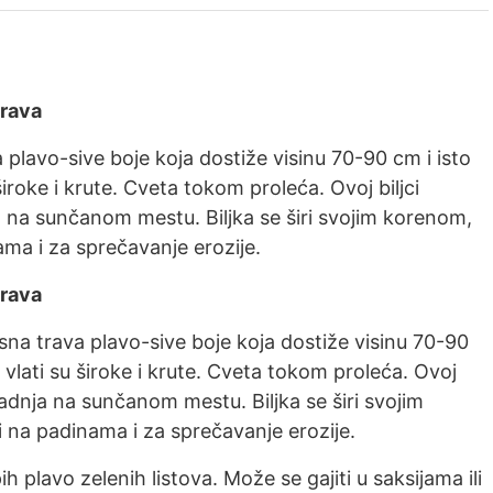
trava
 plavo-sive boje koja dostiže visinu 70-90 cm i isto
 široke i krute. Cveta tokom proleća. Ovoj biljci
a na sunčanom mestu. Biljka se širi svojim korenom,
ma i za sprečavanje erozije.
trava
asna trava plavo-sive boje koja dostiže visinu 70-90
e vlati su široke i krute. Cveta tokom proleća. Ovoj
sadnja na sunčanom mestu. Biljka se širi svojim
 na padinama i za sprečavanje erozije.
h plavo zelenih listova. Može se gajiti u saksijama ili