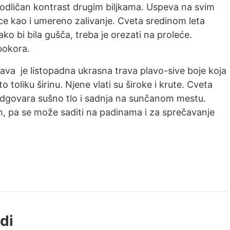
e odličan kontrast drugim biljkama. Uspeva na svim
nce kao i umereno zalivanje. Cveta sredinom leta
ko bi bila gušča, treba je orezati na proleće.
bokora.
ava je listopadna ukrasna trava plavo-sive boje koja
o toliku širinu. Njene vlati su široke i krute. Cveta
 odgovara sušno tlo i sadnja na sunčanom mestu.
om, pa se može saditi na padinama i za sprečavanje
di