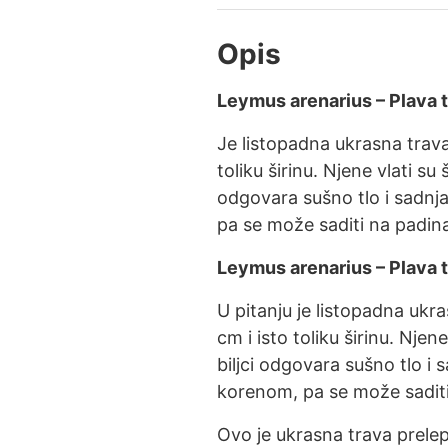
Opis
Leymus arenarius – Plava 
Je listopadna ukrasna trava
toliku širinu. Njene vlati su
odgovara sušno tlo i sadnj
pa se može saditi na padina
Leymus arenarius – Plava 
U pitanju je listopadna ukr
cm i isto toliku širinu. Njen
biljci odgovara sušno tlo i 
korenom, pa se može saditi
Ovo je ukrasna trava prelepi