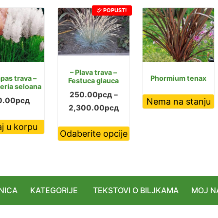
POPUST!
– Plava trava –
pas trava –
Phormium tenax
Festuca glauca
eria seloana
250.00
рсд
–
0.00
рсд
Nema na stanju
Raspon
2,300.00
рсд
cena:
Ovaj
j u korpu
Odaberite opcije
od
proizvod
250.00рсд
ima
do
više
2,300.00рсд
varijanti.
Opcije
NICA
KATEGORIJE
TEKSTOVI O BILJKAMA
MOJ N
mogu
biti