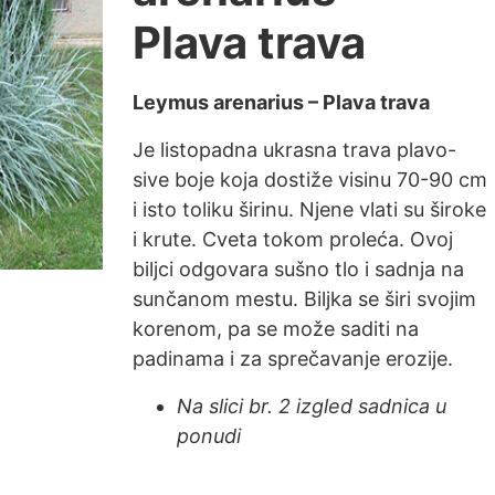
Plava trava
Leymus arenarius – Plava trava
Je listopadna ukrasna trava plavo-
sive boje koja dostiže visinu 70-90 cm
i isto toliku širinu. Njene vlati su široke
i krute. Cveta tokom proleća. Ovoj
biljci odgovara sušno tlo i sadnja na
sunčanom mestu. Biljka se širi svojim
korenom, pa se može saditi na
padinama i za sprečavanje erozije.
Na slici br. 2 izgled sadnica u
ponudi