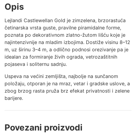
Opis
Lejlandi Castlewellan Gold je zimzelena, brzorastuća
četinarska vrsta guste, pravilne piramidalne forme,
poznata po dekorativnom zlatno-žutom lišću koje je
najintenzivnije na mladim izbojima. Dostiže visinu 8–12
m, uz širinu 3–4 m, a odlično podnosi orezivanje pa je
idealan za formiranje živih ograda, vetrozaštitnih
pojaseva i soliternu sadnju.
Uspeva na većini zemljišta, najbolje na sunčanom
položaju, otporan je na mraz, vetar i gradske uslove, a
zbog brzog rasta pruža brz efekat privatnosti i zelene
barijere.
Povezani proizvodi