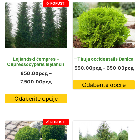
POPUST!
Lejlandski čempres –
– Thuja occidentalis Danica
Cupressocyparis leylandii
Ra
550.00
рсд
–
650.00
рсд
850.00
рсд
–
ce
O
Raspon
7,500.00
рсд
Odaberite opcije
od
p
cena:
Ovaj
55
i
Odaberite opcije
od
proizvod
do
vi
850.00рсд
ima
65
va
do
više
O
POPUST!
7,500.00рсд
varijanti.
m
Opcije
bi