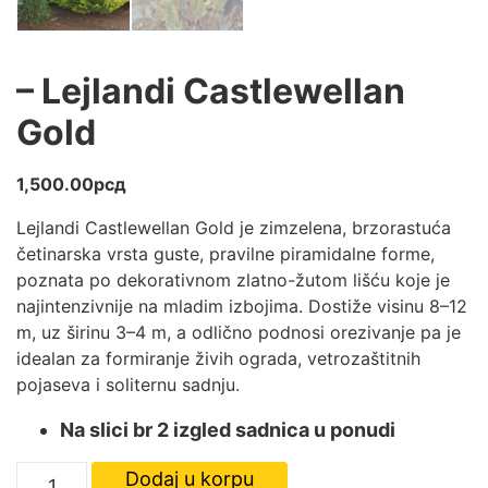
– Lejlandi Castlewellan
Gold
1,500.00
рсд
Lejlandi Castlewellan Gold je zimzelena, brzorastuća
četinarska vrsta guste, pravilne piramidalne forme,
poznata po dekorativnom zlatno-žutom lišću koje je
najintenzivnije na mladim izbojima. Dostiže visinu 8–12
m, uz širinu 3–4 m, a odlično podnosi orezivanje pa je
idealan za formiranje živih ograda, vetrozaštitnih
pojaseva i soliternu sadnju.
Na slici br 2 izgled sadnica u ponudi
-
Dodaj u korpu