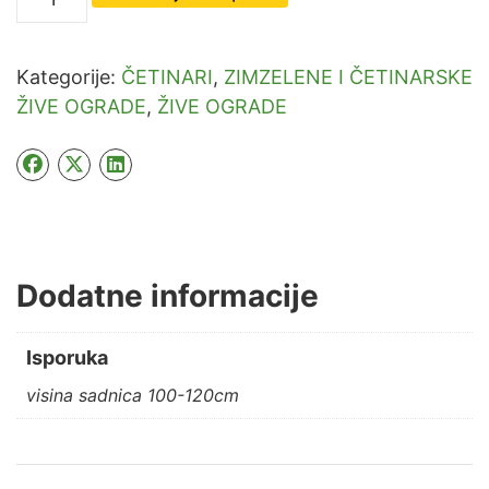
Lejlandi
Castlewellan
Gold
Kategorije:
ČETINARI
,
ZIMZELENE I ČETINARSKE
količina
ŽIVE OGRADE
,
ŽIVE OGRADE
Dodatne informacije
Isporuka
visina sadnica 100-120cm