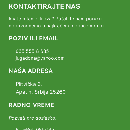
KONTAKTIRAJTE NAS
Imate pitanje ili dva? Pošaljite nam poruku
odgovorićemo u najkračem mogućem roku!
POZIV ILI EMAIL
065 555 8 685
jugadona@yahoo.com
NAŠA ADRESA
Plitvička 3,
Apatin, Srbija 25260
RADNO VREME
Pozvati pre doslaska.
Pon-Pet: 08h-14h