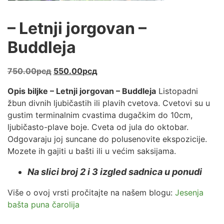
– Letnji jorgovan –
Buddleja
Originalna
Trenutna
750.00
рсд
550.00
рсд
cena
cena
Opis biljke – Letnji jorgovan – Buddleja
Listopadni
je
je:
žbun divnih ljubičastih ili plavih cvetova. Cvetovi su u
bila:
550.00рсд.
gustim terminalnim cvastima dugačkim do 10cm,
750.00рсд.
ljubičasto-plave boje. Cveta od jula do oktobar.
Odgovaraju joj suncane do polusenovite ekspozicije.
Mozete ih gajiti u bašti ili u većim saksijama.
Na slici broj 2 i 3 izgled sadnica u ponudi
Više o ovoj vrsti pročitajte na našem blogu:
Jesenja
bašta puna čarolija