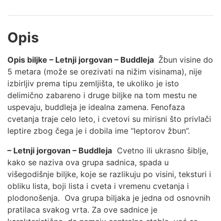
Opis
Opis biljke – Letnji jorgovan – Buddleja
Žbun visine do
5 metara (može se orezivati na nižim visinama), nije
izbirljiv prema tipu zemljišta, te ukoliko je isto
delimično zabareno i druge biljke na tom mestu ne
uspevaju, buddleja je idealna zamena. Fenofaza
cvetanja traje celo leto, i cvetovi su mirisni što privlači
leptire zbog čega je i dobila ime “leptorov žbun”.
– Letnji jorgovan – Buddleja
Cvetno ili ukrasno šiblje,
kako se naziva ova grupa sadnica, spada u
višegodišnje biljke, koje se razlikuju po visini, teksturi i
obliku lista, boji lista i cveta i vremenu cvetanja i
plodonošenja. Ova grupa biljaka je jedna od osnovnih
pratilaca svakog vrta. Za ove sadnice je