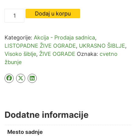
-
Dodaj u korpu
Letnji
jorgovan
-
Kategorije:
Akcija - Prodaja sadnica
,
Buddleja
LISTOPADNE ŽIVE OGRADE
,
UKRASNO ŠIBLJE
,
količina
Visoko šiblje
,
ŽIVE OGRADE
Oznaka:
cvetno
žbunje
Dodatne informacije
Mesto sadnje