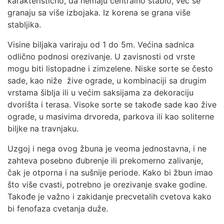
karakteristično, da nemaju centralno stablo, već se
granaju sa više izbojaka. Iz korena se grana više
stabljika.
Visine biljaka variraju od 1 do 5m. Većina sadnica
odlično podnosi orezivanje. U zavisnosti od vrste
mogu biti listopadne i zimzelene. Niske sorte se često
sade, kao niže žive ograde, u kombinaciji sa drugim
vrstama šiblja ili u većim saksijama za dekoraciju
dvorišta i terasa. Visoke sorte se takođe sade kao žive
ograde, u masivima drvoreda, parkova ili kao soliterne
biljke na travnjaku.
Uzgoj i nega ovog žbuna je veoma jednostavna, i ne
zahteva posebno đubrenje ili prekomerno zalivanje,
čak je otporna i na sušnije periode. Kako bi žbun imao
što više cvasti, potrebno je orezivanje svake godine.
Takođe je važno i zakidanje precvetalih cvetova kako
bi fenofaza cvetanja duže.