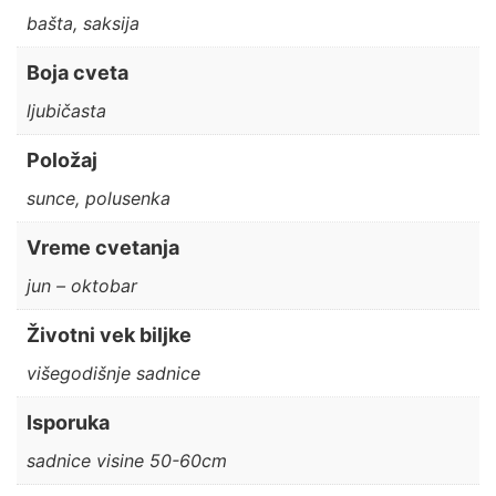
bašta, saksija
Boja cveta
ljubičasta
Položaj
sunce, polusenka
Vreme cvetanja
jun – oktobar
Životni vek biljke
višegodišnje sadnice
Isporuka
sadnice visine 50-60cm