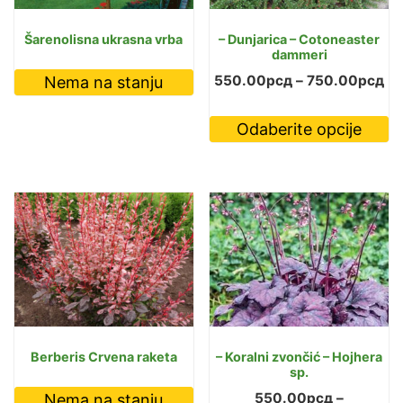
Šarenolisna ukrasna vrba
– Dunjarica – Cotoneaster
dammeri
Ra
550.00
рсд
–
750.00
рсд
Nema na stanju
ce
O
Odaberite opcije
od
p
55
i
do
vi
75
va
O
m
bi
i
n
st
Berberis Crvena raketa
– Koralni zvončić – Hojhera
sp.
p
550.00
рсд
–
Nema na stanju