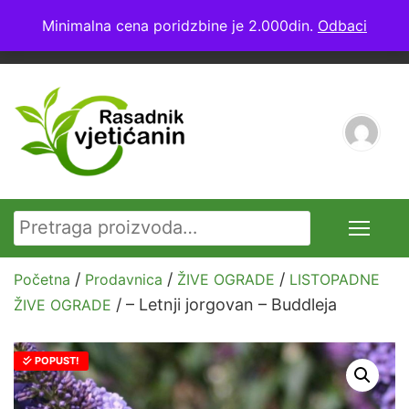
4.8
★★★★★
Minimalna cena poridzbine je 2.000din.
Odbaci
065 555 8 685
24+ Ocena
Pretraga za:
/
/
/
Početna
Prodavnica
ŽIVE OGRADE
LISTOPADNE
/ – Letnji jorgovan – Buddleja
ŽIVE OGRADE
POPUST!