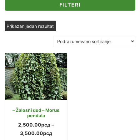
FILTERI
Prikazan jedan rezultat
– Žalosni dud – Morus
pendula
2,500.00
рсд
–
Raspon
3,500.00
рсд