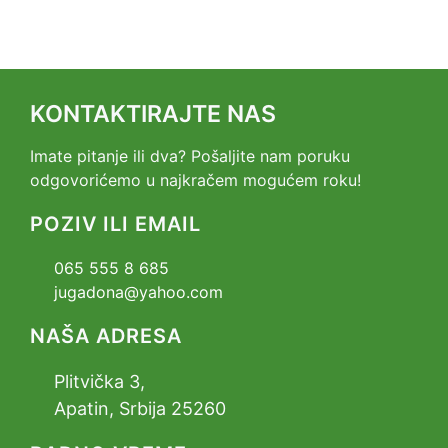
KONTAKTIRAJTE NAS
Imate pitanje ili dva? Pošaljite nam poruku
odgovorićemo u najkračem mogućem roku!
POZIV ILI EMAIL
065 555 8 685
jugadona@yahoo.com
NAŠA ADRESA
Plitvička 3,
Apatin, Srbija 25260