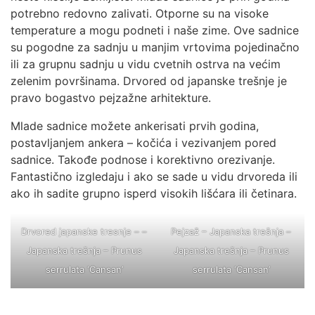
potrebno redovno zalivati. Otporne su na visoke
temperature a mogu podneti i naše zime. Ove sadnice
su pogodne za sadnju u manjim vrtovima pojedinačno
ili za grupnu sadnju u vidu cvetnih ostrva na većim
zelenim površinama. Drvored od japanske trešnje je
pravo bogastvo pejzažne arhitekture.
Mlade sadnice možete ankerisati prvih godina,
postavljanjem ankera – kočića i vezivanjem pored
sadnice. Takođe podnose i korektivno orezivanje.
Fantastično izgledaju i ako se sade u vidu drvoreda ili
ako ih sadite grupno isperd visokih lišćara ili četinara.
Drvored japanske tresnje –
–
Pejzaž – Japanska trešnja
–
Japanska trešnja – Prunus
Japanska trešnja – Prunus
serrulata ‘Cansan’
serrulata ‘Cansan’