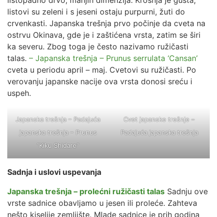
listopadno drvo, manjih dimenzija. Krošnja je gusta,
listovi su zeleni i s jeseni ostaju purpurni, žuti do
crvenkasti. Japanska trešnja prvo počinje da cveta na
ostrvu Okinava, gde je i zaštićena vrsta, zatim se širi
ka severu. Zbog toga je često nazivamo ružičasti
talas.
– Japanska trešnja – Prunus serrulata ‘Cansan’
cveta u periodu april – maj. Cvetovi su ružičasti. Po
verovanju japanske nacije ova vrsta donosi sreću i
uspeh.
Japanska trešnja –
Padajuća
Cvet japanske trešnje
–
japanska trešnja – Prunus
Padajuća japanska trešnja
“Kiku Shidare“
Sadnja i uslovi uspevanja
Japanska trešnja – prolećni ružičasti talas
Sadnju ove
vrste sadnice obavljamo u jesen ili proleće. Zahteva
nešto kiselije zemljište. Mlade sadnice je prih godina