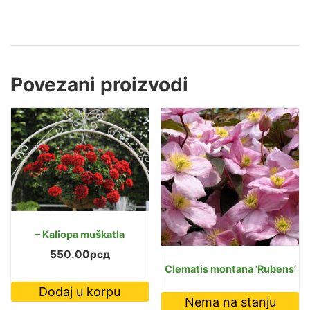
Povezani proizvodi
– Kaliopa muškatla
550.00
рсд
Clematis montana ‘Rubens’
Dodaj u korpu
Nema na stanju