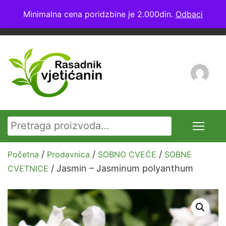
4.8
★★★★★
Minimalna cena poridzbine je 2.000din.
Odbaci
065 555 8 685
24+ Ocena
Pretraga za:
/
/
/
Početna
Prodavnica
SOBNO CVEĆE
SOBNE
/ Jasmin – Jasminum polyanthum
CVETNICE