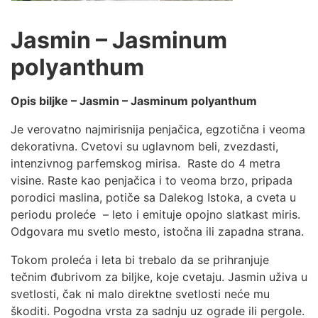
Jasmin – Jasminum
polyanthum
Opis biljke – Jasmin – Jasminum polyanthum
Je verovatno najmirisnija penjačica, egzotična i veoma
dekorativna. Cvetovi su uglavnom beli, zvezdasti,
intenzivnog parfemskog mirisa. Raste do 4 metra
visine. Raste kao penjačica i to veoma brzo, pripada
porodici maslina, potiče sa Dalekog Istoka, a cveta u
periodu proleće – leto i emituje opojno slatkast miris.
Odgovara mu svetlo mesto, istočna ili zapadna strana.
Tokom proleća i leta bi trebalo da se prihranjuje
tečnim đubrivom za biljke, koje cvetaju. Jasmin uživa u
svetlosti, čak ni malo direktne svetlosti neće mu
škoditi. Pogodna vrsta za sadnju uz ograde ili pergole.