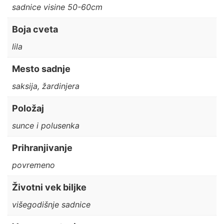
sadnice visine 50-60cm
Boja cveta
lila
Mesto sadnje
saksija, žardinjera
Položaj
sunce i polusenka
Prihranjivanje
povremeno
Životni vek biljke
višegodišnje sadnice