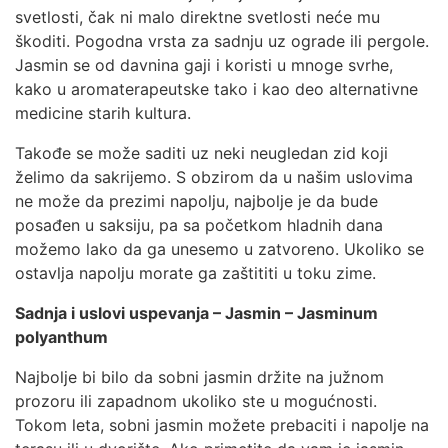
svetlosti, čak ni malo direktne svetlosti neće mu
škoditi. Pogodna vrsta za sadnju uz ograde ili pergole.
Jasmin se od davnina gaji i koristi u mnoge svrhe,
kako u aromaterapeutske tako i kao deo alternativne
medicine starih kultura.
Takođe se može saditi uz neki neugledan zid koji
želimo da sakrijemo. S obzirom da u našim uslovima
ne može da prezimi napolju, najbolje je da bude
posađen u saksiju, pa sa početkom hladnih dana
možemo lako da ga unesemo u zatvoreno. Ukoliko se
ostavlja napolju morate ga zaštititi u toku zime.
Sadnja i uslovi uspevanja – Jasmin – Jasminum
polyanthum
Najbolje bi bilo da sobni jasmin držite na južnom
prozoru ili zapadnom ukoliko ste u mogućnosti.
Tokom leta, sobni jasmin možete prebaciti i napolje na