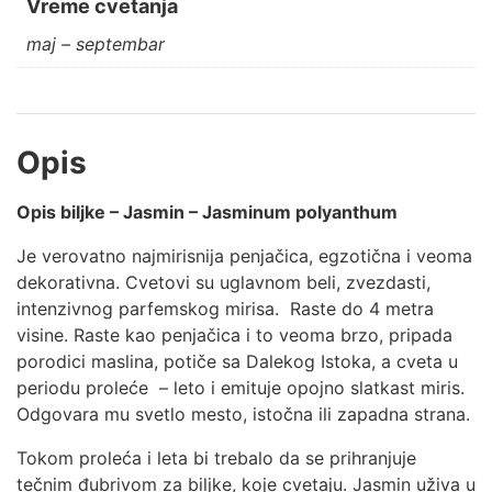
Vreme cvetanja
maj – septembar
Opis
Opis biljke – Jasmin – Jasminum polyanthum
Je verovatno najmirisnija penjačica, egzotična i veoma
dekorativna. Cvetovi su uglavnom beli, zvezdasti,
intenzivnog parfemskog mirisa. Raste do 4 metra
visine. Raste kao penjačica i to veoma brzo, pripada
porodici maslina, potiče sa Dalekog Istoka, a cveta u
periodu proleće – leto i emituje opojno slatkast miris.
Odgovara mu svetlo mesto, istočna ili zapadna strana.
Tokom proleća i leta bi trebalo da se prihranjuje
tečnim đubrivom za biljke, koje cvetaju. Jasmin uživa u