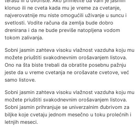
terasu ili u dvorište. Ako primetite da vam je jasmin
klonuo ili ne cveta kada mu je vreme za cvetanje,
najverovatnije mu niste omogućili uživanje u suncu i
svetlosti. Vodite računa da zemlja bude dobro
drenirana i da ne bude previše natopljena vodom
tokom zalivanja.
Sobni jasmin zahteva visoku vlažnost vazduha koju mu
možete priuštiti svakodnevnim orošavanjem listova.
Ono na šta biste trebali da obratite posebnu pažnju
jeste da u vreme cvetanja ne orošavate cvetove, već
samo listove.
Sobni jasmin zahteva visoku vlažnost vazduha koju mu
možete priuštiti svakodnevnim orošavanjem listova.
Sobni jasmin prihranjuje se univerzalnim đubrivom za
biljke koje cvetaju jednom mesečno u toku prolećnih i
letnjih meseci.