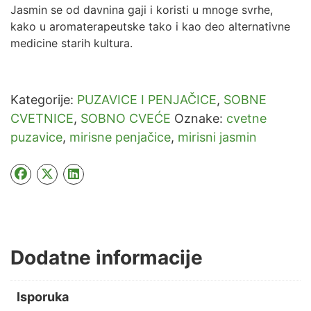
Jasmin se od davnina gaji i koristi u mnoge svrhe,
kako u aromaterapeutske tako i kao deo alternativne
medicine starih kultura.
Kategorije:
PUZAVICE I PENJAČICE
,
SOBNE
CVETNICE
,
SOBNO CVEĆE
Oznake:
cvetne
puzavice
,
mirisne penjačice
,
mirisni jasmin
Dodatne informacije
Isporuka