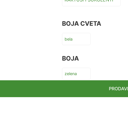
BOJA CVETA
bela
BOJA
zelena
PRODAV