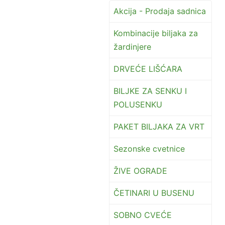
Akcija - Prodaja sadnica
Kombinacije biljaka za
žardinjere
DRVEĆE LIŠĆARA
BILJKE ZA SENKU I
POLUSENKU
PAKET BILJAKA ZA VRT
Sezonske cvetnice
ŽIVE OGRADE
ČETINARI U BUSENU
SOBNO CVEĆE