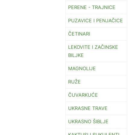
PERENE - TRAJNICE
PUZAVICE I PENJAČICE
ČETINARI
LEKOVITE I ZAČINSKE
BILJKE
MAGNOLIJE
RUŽE
ČUVARKUĆE
UKRASNE TRAVE
UKRASNO ŠIBLJE
KAKTUSI I SUKULENTI