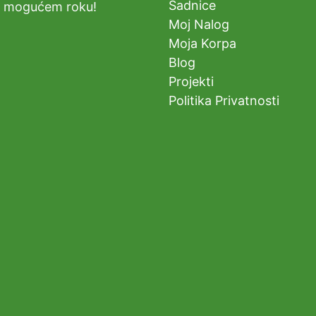
Sadnice
m mogućem roku!
Moj Nalog
Moja Korpa
Blog
Projekti
Politika Privatnosti