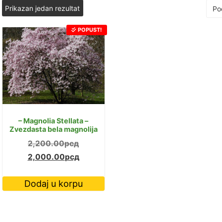
Prikazan jedan rezultat
POPUST!
– Magnolia Stellata –
Zvezdasta bela magnolija
Originalna
2,200.00
рсд
cena
Trenutna
2,000.00
рсд
je
cena
Dodaj u korpu
bila:
je:
2,200.00рсд.
2,000.00рсд.