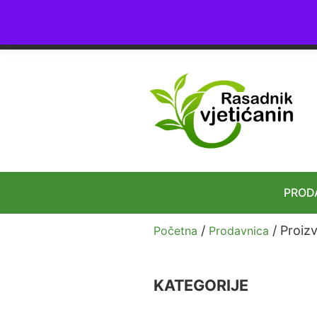
4.8
★★★★★
24+ Ocena
PROD
/
/ Proiz
Početna
Prodavnica
KATEGORIJE