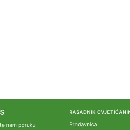
AS
RASADNIK CVJETIĆANI
Prodavnica
jite nam poruku